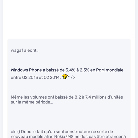
wagaf a écrit :
Windows Phone a baissé de 3.4% à 2.5% en PdM mondiale
entre Q2 2013 et Q2 2014.
" />
Même les volumes ont baissé de 8.2 à 7.4 millions d’unités
sur la même période…
oki :) Donc le fait qu’un seul constructeur ne sorte de
nouveau modèle alias Nokia/MS ne doit pas être étranger à