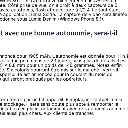
 Wi-Fi 802.11n. On retrouve bien entendu un A-GPS, un
te. Côté prise de vue, on a droit à deux capteurs de 5
 avec autofocus, flash et ouverture à f/2.4. Le tout étant
 application Lumia Selfie. La capture de vidéo sera limitée
onctionne sous Lumia Denim (Windows Phone 8.1).
t avec une bonne autonomie, sera-t-il
annoncé pour 1905 mAh. L'autonomie est donnée pour 11 h 
eille (un peu moins de 23 jours), sans plus de détails. Les
45 x 8.8 mm pour un poids de 146 grammes. Notez enfin
. Six coloris pourront être mis sur le marché : vert vif,
disponibilité est annoncée pour le courant du mois de
s qui seront pratiqués par les opérateurs.
ssera tenter par un tel appareil. Remplaçant
l'actuel Lumia
e stockage, il sera sans doute plus apte à remporter la
déjà bien en place, notamment avec des appareils comme
l
ais aussi plus chers. Aux clients de trancher.