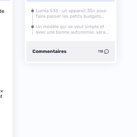
de
Lumia 535 : un appareil 3G+ pour
faire passer les petits budgets
sur Windows Phone
Un modèle qui se veut simple et
avec une bonne autonomie, sera-
t-il convaincant ?
Commentaires
118
 x
nt