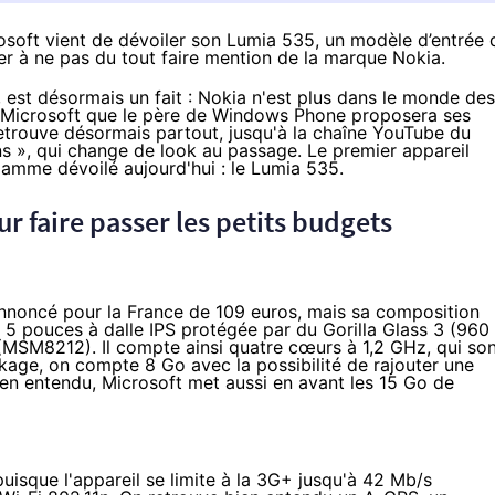
crosoft vient de dévoiler son Lumia 535, un modèle d’entrée 
r à ne pas du tout faire mention de la marque Nokia.
, est désormais un fait : Nokia n'est plus dans le monde des
e Microsoft que le père de Windows Phone proposera ses
trouve désormais partout, jusqu'à la chaîne YouTube du
ns
», qui change de look au passage. Le premier appareil
amme dévoilé aujourd'hui : le Lumia 535.
r faire passer les petits budgets
 annoncé pour la France de 109 euros, mais sa composition
de 5 pouces à dalle IPS protégée par du Gorilla Glass 3 (960
MSM8212). Il compte ainsi quatre cœurs à 1,2 GHz, qui so
ge, on compte 8 Go avec la possibilité de rajouter une
n entendu, Microsoft met aussi en avant les 15 Go de
puisque l'appareil se limite à la 3G+ jusqu'à 42 Mb/s