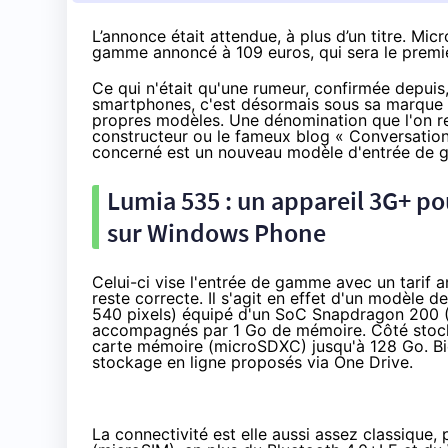
L’annonce était attendue, à plus d’un titre. Mi
gamme annoncé à 109 euros, qui sera le premie
Ce qui n'était qu'une rumeur,
confirmée depuis
smartphones
, c'est désormais sous sa marqu
propres modèles. Une dénomination que l'on re
constructeur ou le fameux blog «
Conversatio
concerné est un nouveau modèle d'entrée de g
Lumia 535 : un appareil 3G+ pou
sur Windows Phone
Celui-ci vise l'entrée de gamme avec un tarif
reste correcte. Il s'agit en effet d'un modèle 
540 pixels) équipé d'un SoC Snapdragon 200 (
accompagnés par 1 Go de mémoire. Côté stocka
carte mémoire (microSDXC) jusqu'à 128 Go. Bie
stockage en ligne proposés via One Drive.
La connectivité est elle aussi assez classique, 