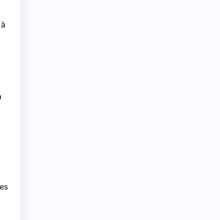
 à
à
es