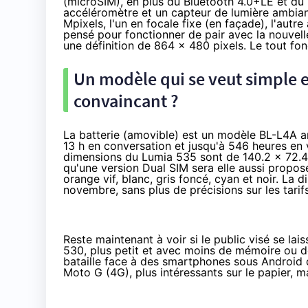
(microSIM), en plus du Bluetooth 4.0+LE et du
accéléromètre et un capteur de lumière ambian
Mpixels, l'un en focale fixe (en façade), l'autre
pensé pour fonctionner de pair avec la nouvelle
une définition de 864 x 480 pixels. Le tout f
Un modèle qui se veut simple e
convaincant ?
La batterie (amovible) est un modèle BL-L4A 
13 h en conversation et jusqu'à 546 heures en v
dimensions du Lumia 535 sont de 140.2 x 72.
qu'une version Dual SIM sera elle aussi proposée
orange vif, blanc, gris foncé, cyan et noir. La 
novembre, sans plus de précisions sur les tarif
Reste maintenant à voir si le public visé se lai
530
, plus petit et avec moins de mémoire ou d
bataille face à des
smartphones
sous Android 
Moto G (4G)
, plus intéressants sur le papier, m