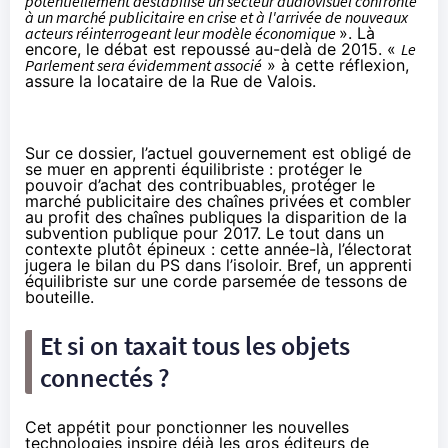
potentiellement déstabilisé un secteur audiovisuel confronté
à un marché publicitaire en crise et à l'arrivée de nouveaux
acteurs réinterrogeant leur modèle économique
». Là
encore, le débat est repoussé au-delà de 2015. «
Le
Parlement sera évidemment associé
» à cette réflexion,
assure la locataire de la Rue de Valois.
Sur ce dossier, l’actuel gouvernement est obligé de
se muer en apprenti équilibriste : protéger le
pouvoir d’achat des contribuables, protéger le
marché publicitaire des chaînes privées et combler
au profit des chaînes publiques la disparition de la
subvention publique
pour 2017
. Le tout dans un
contexte plutôt épineux : cette année-là, l’électorat
jugera le bilan du PS dans l’isoloir. Bref, un apprenti
équilibriste sur une corde parsemée de tessons de
bouteille.
Et si on taxait tous les
objets
connectés
?
Cet appétit pour ponctionner les nouvelles
technologies inspire déjà les gros éditeurs de