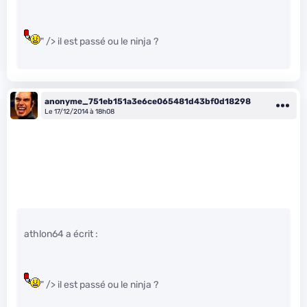
" /> il est passé ou le ninja ?
anonyme_751eb151a3e6ce065481d43bf0d18298
Le 17/12/2014 à 18h08
athlon64 a écrit :
" /> il est passé ou le ninja ?