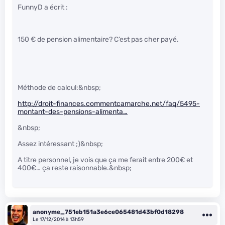
FunnyD a écrit :
150 € de pension alimentaire? C’est pas cher payé.
Méthode de calcul:&nbsp;
http://droit-finances.commentcamarche.net/faq/5495-
montant-des-pensions-alimenta…
&nbsp;
Assez intéressant ;)&nbsp;
A titre personnel, je vois que ça me ferait entre 200€ et
400€… ça reste raisonnable.&nbsp;
anonyme_751eb151a3e6ce065481d43bf0d18298
Le 17/12/2014 à 13h59