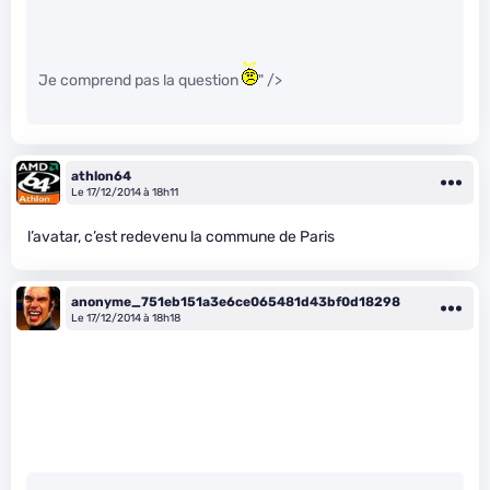
Je comprend pas la question
" />
athlon64
Le 17/12/2014 à 18h11
l’avatar, c’est redevenu la commune de Paris
anonyme_751eb151a3e6ce065481d43bf0d18298
Le 17/12/2014 à 18h18