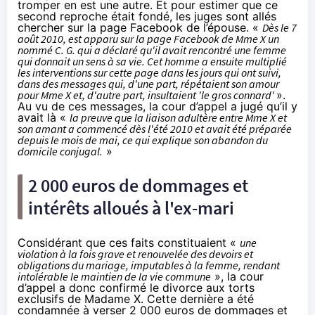
tromper en est une autre. Et pour estimer que ce
second reproche était fondé, les juges sont allés
chercher sur la page Facebook de l’épouse. «
Dès le 7
août 2010, est apparu sur la page Facebook de Mme X un
nommé C. G. qui a déclaré qu'il avait rencontré une femme
qui donnait un sens à sa vie. Cet homme a ensuite multiplié
les interventions sur cette page dans les jours qui ont suivi,
dans des messages qui, d'une part, répétaient son amour
pour Mme X et, d'autre part, insultaient 'le gros connard'
».
Au vu de ces messages, la cour d’appel a jugé qu’il y
avait là «
la preuve que la liaison adultère entre Mme X et
son amant a commencé dès l'été 2010 et avait été préparée
depuis le mois de mai, ce qui explique son abandon du
domicile conjugal.
»
2 000 euros de dommages et
intérêts alloués à l'ex-mari
Considérant que ces faits constituaient «
une
violation à la fois grave et renouvelée des devoirs et
obligations du mariage, imputables à la femme, rendant
intolérable le maintien de la vie commune
», la cour
d’appel a donc confirmé le divorce aux torts
exclusifs de Madame X. Cette dernière a été
condamnée à verser 2 000 euros de dommages et