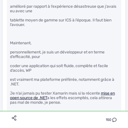
amélioré par rapport à l’expérience désastreuse que j’avais
eu avec une
tablette moyen de gamme sur ICS à l’époque. Il faut bien
l’avouer.
Maintenant,
personnellement, je suis un développeur et en terme
d’efficacité, pour
coder une application qui soit fluide, complète et facile
d’accès, WP
est vraiment ma plateforme préférée, notamment grâce à
.NET.
Je n’ai jamais pu tester Xamarin mais si la récente
mise en
open source de .NET
a les effets escomptés, cela attirera
pas mal de monde, je pense.
150
Il faut aussi noter que sur le mobile, Microsoft ne vend plus
sa licence ce qui permet de faire du bas de gamme et