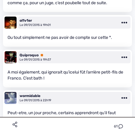
comme ça, pour un juge, c’est poubelle tout de suite.
ol1v1er
Le 09/01/2015 à 19h01
Ou tout simplement ne pas avoir de compte sur cette *.
Quiproquo
Premium
Le 09/01/2015 à 19h37
A moi également, qui ignorait qu’icelui fût l’arrière petit-fils de
Franco. C’est bath !
wormidable
Le 09/01/2015 à 22h19
Peut-etre, un jour proche, certains apprendront qu’il faut
arreter de poster n’importe quoi sur Internet. (Et qu’ils
n’auraient meme pas du commencer, idealement.)
61