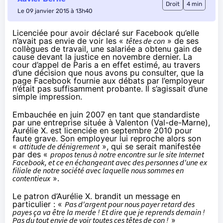
Droit
4 min
Le 09 janvier 2015 à 13h40
Licenciée pour avoir déclaré sur Facebook qu’elle
n’avait pas envie de voir les «
têtes de con
» de ses
collègues de travail, une salariée a obtenu gain de
cause devant la justice en novembre dernier. La
cour d’appel de Paris a en effet estimé, au travers
d’une décision que nous avons pu consulter, que la
page Facebook fournie aux débats par l’employeur
n’était pas suffisamment probante. Il s’agissait d’une
simple impression.
Embauchée en juin 2007 en tant que standardiste
par une entreprise située à Valenton (Val-de-Marne),
Aurélie X. est licenciée en septembre 2010 pour
faute grave. Son employeur lui reproche alors son
«
attitude de dénigrement
», qui se serait manifestée
par des «
propos tenus à notre encontre sur le site Internet
Facebook, et ce en échangeant avec des personnes d'une ex
filiale de notre société avec laquelle nous sommes en
contentieux
».
Le patron d’Aurélie X. brandit un message en
particulier : «
Pas d'argent pour nous payer retard des
payes ça va être la merde ! Et dire que je reprends demain !
Pas du tout envie de voir toutes ces têtes de con !
»