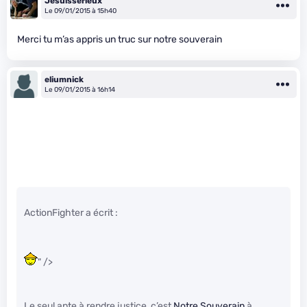
Jesuisserieux
Le 09/01/2015 à 15h40
Merci tu m’as appris un truc sur notre souverain
eliumnick
Le 09/01/2015 à 16h14
ActionFighter a écrit :
" />
Le seul apte à rendre justice, c’est
Notre Souverain
à