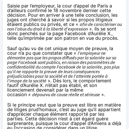
Saisie par l’employeur, la cour d’appel de Paris a
d’ailleurs confirmé le 18 novembre dernier cette
décision. Pour en arriver à une telle conclusion, les
juges ont cherché à savoir si les propos litigieux
étaient publics ou privés, et ce «
afin de caractériser ou
non l'abus du droit à la liberté d'expression
». Ils se sont
donc penchés sur la page Facebook d’Aurélie X.,
telle qu’imprimée par son patron en vue du procès.
Sauf qu’au vu de cet unique moyen de preuve, la
cour n’a pu que constater que «
l'employeur ne
démontre pas que les propos diffusés par la salariée sur sa
page Facebook sont publics, en raison des paramètres de
confidentialité du compte Facebook de la salariée, pas plus
qu'il ne rapporte la preuve de leurs conséquences
préjudiciables pour la société et de l'atteinte portée à
l'image de la société
». Dès lors, le comportement
fautif d’Aurélie X. n’était pas établi, et son
licenciement devenait par la même
occasion «
dépourvu de cause réelle et sérieuse
».
Si le principe veut que la preuve est libre en matière
de litiges prud’homaux, c’est au juge qu’il appartient
d’apprécier chaque élément rapporté par les
parties. Cette décision n’est à cet égard guère
surprenante, puisque la cour d’appel d’Amiens a déjà
eu l’occasion de considérer
dans un litige