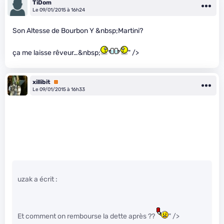
TiDom
Le 09/01/2015 à 16h24
Son Altesse de Bourbon Y &nbsp;Martini?
ça me laisse rêveur…&nbsp;
" />
xillibit
Premium
Le 09/01/2015 à 16h33
uzak a écrit :
Et comment on rembourse la dette après ??
" />