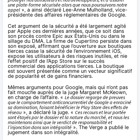
une plate-forme sécurisée alors que nous poursuivons notre
appel
», a ainsi déclaré Lee-Anne Mulholland, vice-
présidente des affaires réglementaires de Google.
Cet argument de la sécurité a été largement agité
par Apple ces dernières années, que ce soit dans
son procès contre Epic aux États-Unis ou dans le
sillage du DMA. La firme de Cupertino persiste dans
son exposé, affirmant que l’ouverture aux boutiques
tierces casse la sécurité de l’environnement iOS,
expose les utilisateurs à des risques inutiles, et nie
l’effet positif de l’App Store sur le succès
commercial des applications tierces. La boutique
est souvent présentée comme un vecteur significatif
de popularité et de gains financiers.
Mêmes arguments pour Google, mais qui n’ont pas
fait mouche auprès de la juge Margaret McKeown,
en charge de l’affaire. «
Le dossier regorge de preuves
que le comportement anticoncurrentiel de Google a enraciné
sa domination, faisant bénéficier le Play Store des effets de
réseau
», a déclaré la juge. «
Ces recours et leur portée
sont étayés par le dossier et la nature du marché, et nous les
maintenons ainsi que le verdict de responsabilité et
l’injonction dans son intégralité
».
The Verge
a publié le
jugement dans son intégralité.