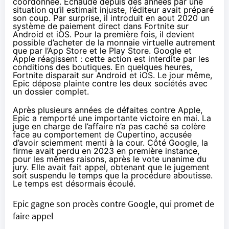
coordonnée. Échaudé depuis des années par une
situation qu’il estimait injuste,
l’éditeur avait préparé
son coup
. Par surprise, il introduit en aout 2020 un
système de paiement direct dans Fortnite sur
Android et iOS. Pour la première fois, il devient
possible d’acheter de la monnaie virtuelle autrement
que par l’App Store et le Play Store. Google et
Apple réagissent : cette action est interdite par les
conditions des boutiques. En quelques heures,
Fortnite disparait sur Android et iOS. Le jour même,
Epic dépose plainte contre les deux sociétés avec
un dossier complet.
Après plusieurs années de défaites contre Apple,
Epic a remporté une
importante victoire en mai
. La
juge en charge de l’affaire n’a pas caché sa colère
face au comportement de Cupertino, accusée
d’avoir sciemment menti à la cour. Côté Google, la
firme
avait perdu en 2023
en première instance,
pour les mêmes raisons, après le vote unanime du
jury. Elle avait fait appel, obtenant que le jugement
soit suspendu le temps que la procédure aboutisse.
Le temps est désormais écoulé.
Epic gagne son procès contre Google, qui promet de
faire appel