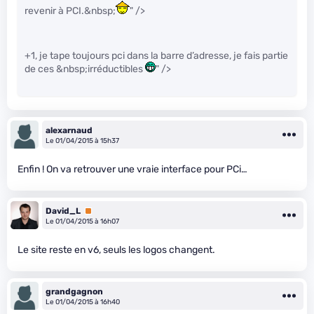
revenir à PCI.&nbsp;
" />
+1, je tape toujours pci dans la barre d’adresse, je fais partie
de ces &nbsp;irréductibles
" />
alexarnaud
Le 01/04/2015 à 15h37
Enfin ! On va retrouver une vraie interface pour PCi…
David_L
Premium
Le 01/04/2015 à 16h07
Le site reste en v6, seuls les logos changent.
grandgagnon
Le 01/04/2015 à 16h40