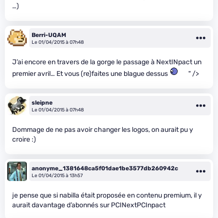
…)
Berri-UQAM
Le 01/04/2015 à 07h48
J’ai encore en travers de la gorge le passage à NextINpact un
premier avril… Et vous (re)faites une blague dessus
" />
sleipne
Le 01/04/2015 à 07h48
Dommage de ne pas avoir changer les logos, on aurait pu y
croire :)
anonyme_1381648ca5f01dae1be3577db260942c
Le 01/04/2015 à 13h57
je pense que si nabilla était proposée en contenu premium, il y
aurait davantage d’abonnés sur PCINextPCInpact