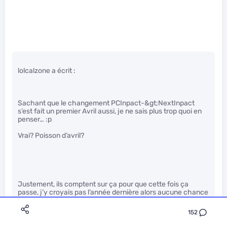
lolcalzone a écrit :
Sachant que le changement PCInpact-&gt;NextInpact
s’est fait un premier Avril aussi, je ne sais plus trop quoi en
penser… :p
Vrai? Poisson d’avril?
Justement, ils comptent sur ça pour que cette fois ça
passe, j’y croyais pas l’année dernière alors aucune chance
que j’y crois cette année
" />
152