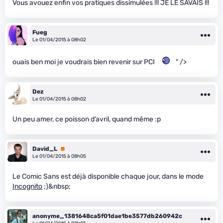
Vous avouez enfin vos pratiques dissimulées !!! JE LE SAVAIS !!!
Fueg
Le 01/04/2015 à 08h02
ouais ben moi je voudrais bien revenir sur PCI
" />
Dez
Le 01/04/2015 à 08h02
Un peu amer, ce poisson d’avril, quand même :p
David_L
Premium
Le 01/04/2015 à 08h05
Le Comic Sans est déjà disponible chaque jour, dans le mode
Incognito
;)&nbsp;
anonyme_1381648ca5f01dae1be3577db260942c