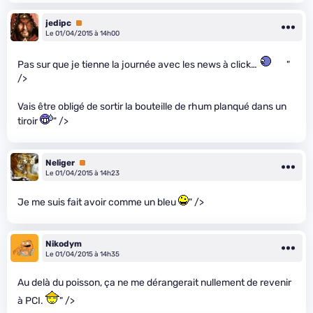
jedipc
Premium
Le 01/04/2015 à 14h00
Pas sur que je tienne la journée avec les news à click…
"
/>
Vais être obligé de sortir la bouteille de rhum planqué dans un
tiroir
" />
Neliger
Premium
Le 01/04/2015 à 14h23
Je me suis fait avoir comme un bleu
" />
Nikodym
Le 01/04/2015 à 14h35
Au delà du poisson, ça ne me dérangerait nullement de revenir
à PCI.
" />