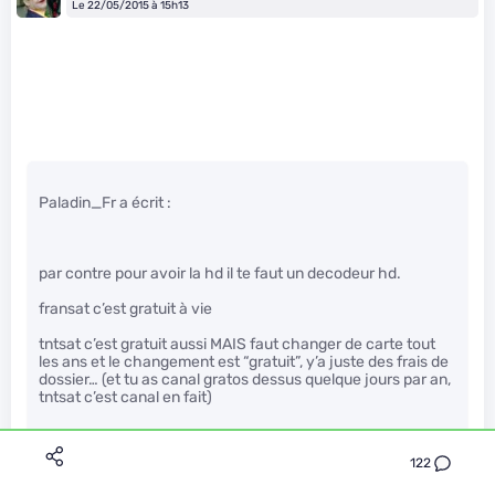
Le 22/05/2015 à 15h13
Paladin_Fr a écrit :
par contre pour avoir la hd il te faut un decodeur hd.
fransat c’est gratuit à vie
tntsat c’est gratuit aussi MAIS faut changer de carte tout
les ans et le changement est “gratuit”, y’a juste des frais de
dossier… (et tu as canal gratos dessus quelque jours par an,
tntsat c’est canal en fait)
122
perso j’ai eu les miens en solde à 50 euro pièces, faut
chercher un peu. sinon ça va de 100 à 200 euro.