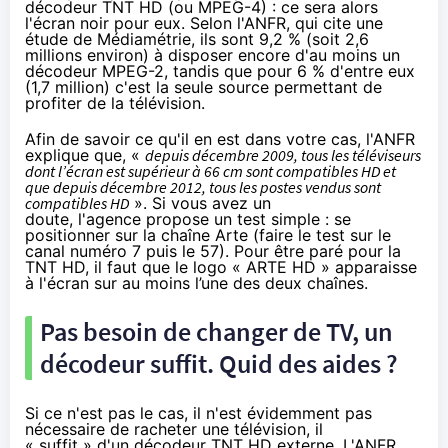
décodeur TNT HD (ou MPEG-4) : ce sera alors
l'écran noir pour eux. Selon l'ANFR, qui cite une
étude de Médiamétrie, ils sont 9,2 % (soit 2,6
millions environ) à disposer encore d'au moins un
décodeur MPEG-2, tandis que pour 6 % d'entre eux
(1,7 million) c'est la seule source permettant de
profiter de
la télévision
.
Afin de savoir ce qu'il en est dans votre cas, l'ANFR
explique que, «
depuis décembre 2009, tous les téléviseurs
dont l’écran est supérieur à 66 cm sont compatibles HD et
que depuis décembre 2012, tous les postes vendus sont
compatibles HD
». Si vous avez un
doute, l'agence propose un test simple : se
positionner sur la chaîne Arte (faire le test sur le
canal numéro 7 puis le 57). Pour être paré pour la
TNT HD, il faut que le logo « ARTE HD » apparaisse
à l'écran sur au moins l’une des deux chaînes.
Pas besoin de changer de TV, un
décodeur suffit. Quid des aides ?
Si ce n'est pas le cas, il n'est évidemment pas
nécessaire de racheter une télévision, il
« suffit » d'un décodeur TNT HD externe. L'ANFR