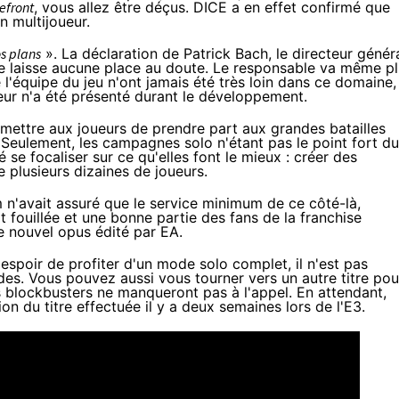
lefront
, vous allez être déçus. DICE a en effet confirmé que
n multijoueur.
os plans
». La déclaration de Patrick Bach, le directeur génér
e laisse aucune place au doute. Le responsable va même p
 l'équipe du jeu n'ont jamais été très loin dans ce domaine, 
r n'a été présenté durant le développement.
ermettre aux joueurs de prendre part aux grandes batailles
. Seulement, les campagnes solo n'étant pas le point fort du
 se focaliser sur ce qu'elles font le mieux : créer des
 plusieurs dizaines de joueurs.
n'avait assuré que le service minimum de ce côté-là,
fouillée et une bonne partie des fans de la franchise
le nouvel opus édité par EA.
'espoir de profiter d'un mode solo complet, il n'est pas
s. Vous pouvez aussi vous tourner vers un autre titre pou
s blockbusters
ne manqueront pas à l'appel
. En attendant,
on du titre effectuée il y a deux semaines lors de l'E3.