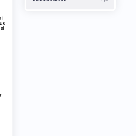
al
lus
si
r