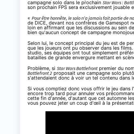
campagne solo dans le prochain
Star Wars : Batt
son prochain FPS sera exclusivement jouable e
«
Pour être honnête, le solo n'a jamais fait partie de n
de DICE, devant nos confrères de
Gamespot
n
loin en affirmant que les discussions au sein de
bien qu'aucun concept de campagne monojoueu
Selon lui, le concept principal du jeu est de p
que les joueurs ont pu observer dans les films
studio, ses équipes ont tout simplement préféré
batailles de grande envergure mettant en scène
Problème, si
Star Wars Battlefront
premier du nom 
Battlefront 2
proposait une campagne solo plutôt 
s'attendaient donc à voir un tel contenu dans 
Si vous comptiez donc vous offrir le jeu dans l
encore trop tard pour annuler vos précommande
cette fin d'année, d'autant que cet automne le
vous pouvez jeter un coup d'œil à la présentati