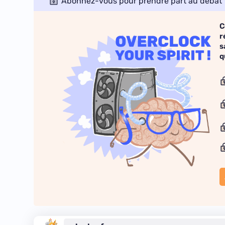
Abonnez-vous pour prendre part au débat
C
r
s
q