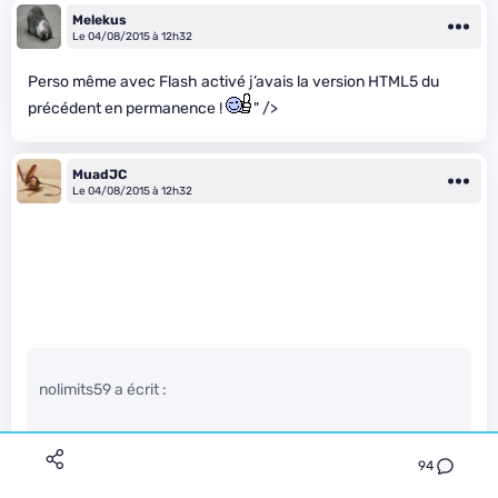
Melekus
Le 04/08/2015 à 12h32
Perso même avec Flash activé j’avais la version HTML5 du
précédent en permanence !
" />
MuadJC
Le 04/08/2015 à 12h32
nolimits59 a écrit :
ca dois faire 5-6 mois que j’avais ce player quand j’etait
94
sous Win10 insider, en 9926 au niveau de la build je crois.