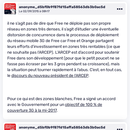
anonyme_d5bf0b9f87fd15affa58563db3b0ac5d
Le 02/09/2015 à 08h17
il ne s’agit pas de dire que Free ne déploie pas son propre
réseau en zones très denses, il s’agit d’étudier une éventuelle
distorsion de concurrence dans le processus de déploiement
du réseau mobile 3G de Free car Free et Orange partagent
leurs efforts d’investissement en zones très rentables (ce que
ne souhaite pas l’ARCEP). L’ARCEP est d’accord pour soutenir
Free dans son développement (pour que le petit poucet ne se
fasse pas écraser par les 3 gros pendant sa croissance), mais
la situation peut tourner rapidement à l’abus. C’est, en tout cas,
le
discours du nouveau président de l’ARCEP
.
Pour ce qui est des zones blanches, Free a signé un accord
avec le Gouvernement pour un
objectif de 100 % de
couverture 3G à la mi-2017
.
anonyme_d5bf0b9f87fd15affa58563db3b0ac5d