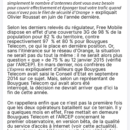
simplement le nombre d'antennes dont vous avez besoin
pour couvrir effectivement et éponger tout votre trafic quand
vous n'avez pas le filet de sécurité d'
Orange
» expliquait
Olivier Roussat en juin de l'année dernière
.
Selon les derniers relevés du régulateur
, Free Mobile
dispose en effet d'une couverture 3G de 98 % de la
population pour 82 % du territoire, contre
respectivement 97 % et 80 % pour
Bouygues
Telecom
, ce qui le place en dernière position. Or,
sans l'itinérance sur le réseau d'
Orange
, la situation
ne serait pas du tout la même : il ne serait alors plus
question « que » de
75 % au 12 janvier 2015
(vérifié
par l'ARCEP). En mars dernier,
nos confrères de
L'Express
expliquaient d'ailleurs que
Bouygues
Telecom
avait saisi le Conseil d'État en septembre
2014 sur ce sujet. Mais, selon un représentant de
Bouygues Telecom
qui avait alors été
interrogé, la décision ne devrait arriver que d'ici la
fin de cette année.
On rappellera enfin que ce n'est pas la première fois
que les deux opérateurs bataillent sur ce terrain.
Il y
a quelques mois
en effet, Free mettait en demeure
Bouygues Telecom
et l'ARCEP concernant le
premier observatoire, en version bêta, de la qualité
du service d’accès à Internet (voir
cette actualité
).