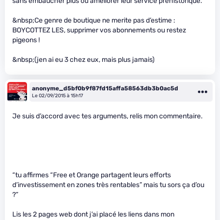
sans embaucher plus ou ameliorer leur service prehistorique.
&nbsp;Ce genre de boutique ne merite pas d’estime :
BOYCOTTEZ LES, supprimer vos abonnements ou restez
pigeons !
&nbsp;(jen ai eu 3 chez eux, mais plus jamais)
anonyme_d5bf0b9f87fd15affa58563db3b0ac5d
Le 02/09/2015 à 15h17
Je suis d’accord avec tes arguments, relis mon commentaire.
“tu affirmes “Free et Orange partagent leurs efforts
d’investissement en zones très rentables” mais tu sors ça d’ou
?”
Lis les 2 pages web dont j’ai placé les liens dans mon