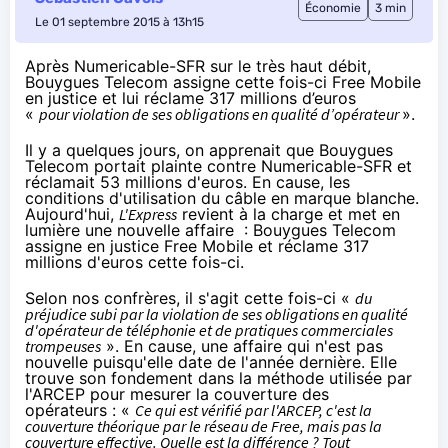
Économie
3 min
Le 01 septembre 2015 à 13h15
Après Numericable-SFR sur le très haut débit,
Bouygues Telecom assigne cette fois-ci Free Mobile
en justice et lui réclame 317 millions d’euros
«
pour violation de ses obligations en qualité d’opérateur
».
Il y a quelques jours
, on apprenait que
Bouygues
Telecom
portait plainte contre
Numericable
-
SFR
et
réclamait 53 millions d'euros. En cause, les
conditions d'utilisation du câble en marque blanche.
Aujourd'hui,
L'Express
revient à la charge et met en
lumière une nouvelle affaire :
Bouygues Telecom
assigne en justice Free Mobile et réclame 317
millions d'euros cette fois-ci.
Selon nos confrères, il s'agit cette fois-ci «
du
préjudice subi par la violation de ses obligations en qualité
d'opérateur de téléphonie et de pratiques commerciales
trompeuses
». En cause, une affaire qui n'est pas
nouvelle puisqu'elle date de l'année dernière. Elle
trouve son fondement dans la méthode utilisée par
l'ARCEP pour mesurer la couverture des
opérateurs : «
Ce qui est vérifié par l'ARCEP, c'est la
couverture théorique par le réseau de Free, mais pas la
couverture effective. Quelle est la différence ? Tout