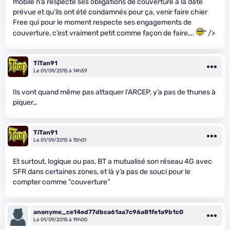
mobile n’a respecté ses obligations de couverture à la date
prévue et qu’ils ont été condamnés pour ça, venir faire chier
Free qui pour le moment respecte ses engagements de
couverture, c’est vraiment petit comme façon de faire….
" />
TiTan91
Le 01/09/2015 à 14h59
Ils vont quand même pas attaquer l’ARCEP, y’a pas de thunes à
piquer…
TiTan91
Le 01/09/2015 à 15h01
Et surtout, logique ou pas, BT a mutualisé son réseau 4G avec
SFR dans certaines zones, et là y’a pas de souci pour le
compter comme “couverture”
anonyme_ce14ed77dbca61aa7c96a81fe1a9b1c0
Le 01/09/2015 à 19h00