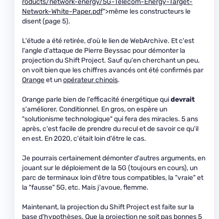
roducts/network-energy/5G-Telecom-Energy-Target-
Network-White-Paper.pdf
">même les constructeurs le
disent (page 5).
L'étude a été retirée, d'où le lien de WebArchive. Et c'est
l'angle d'attaque de Pierre Beyssac pour démonter la
projection du Shift Project. Sauf qu'en cherchant un peu,
on voit bien que les chiffres avancés ont été confirmés par
Orange
et un
opérateur chinois
.
Orange parle bien de l'efficacité énergétique qui
devrait
s'améliorer. Conditionnel. En gros, on espère un
"solutionisme technologique" qui fera des miracles. 5 ans
après, c'est facile de prendre du recul et de savoir ce qu'il
en est. En 2020, c'était loin d'être le cas.
Je pourrais certainement démonter d'autres arguments, en
jouant sur le déploiement de la 5G (toujours en cours), un
parc de terminaux loin d'être tous compatibles, la "vraie" et
la "fausse" 5G, etc. Mais j'avoue, flemme.
Maintenant, la projection du Shift Project est faite sur la
base d'hypothèses. Que la projection ne soit pas bonnes 5