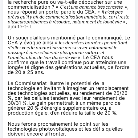
la recherche pure ou va-t-elle déboucher sur une
commercialisation ? «
C’est une annonce très concrète
»,
nous répond un porte-parole du CEA. «
Il n’est pas
prévu qu’il y ait de commercialisation immédiate, car il reste
plusieurs problèmes à résoudre, notamment de longévité
»,
ajoute-t-il.
Un souci d’ailleurs mentionné par le communiqué. Le
CEA y évoque ainsi «
les dernières barrières permettant
d’aller vers la production de masse avec notamment le
passage à des cellules de plus grande surface et
l’amélioration de leur durée de vie
». Le CEA nous
confirme que le travail continue pour atteindre une
longévité digne des générations actuelles, de l’ordre
de 20 à 25 ans.
Le Commissariat illustre le potentiel de la
technologie en invitant à imaginer un remplacement
des technologies actuelles, au rendement de 25/26
%, par les cellules tandem avec leur rendement de
30/31 %. Le gain permettrait à un même parc de
générer 20 % d’énergie supplémentaire ou, à
production égale, d’en réduire la taille de 20 %.
Nous ferons prochainement le point sur les
technologies photovoltaïques et les défis qu’elles
doivent encore affronter.