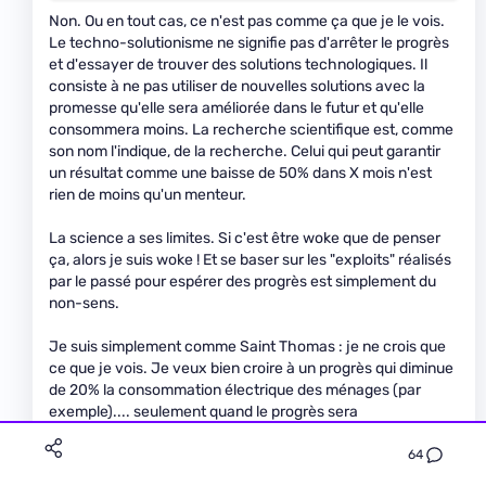
Non. Ou en tout cas, ce n'est pas comme ça que je le vois.
Le techno-solutionisme ne signifie pas d'arrêter le progrès
et d'essayer de trouver des solutions technologiques. Il
consiste à ne pas utiliser de nouvelles solutions avec la
promesse qu'elle sera améliorée dans le futur et qu'elle
consommera moins. La recherche scientifique est, comme
son nom l'indique, de la recherche. Celui qui peut garantir
un résultat comme une baisse de 50% dans X mois n'est
rien de moins qu'un menteur.
La science a ses limites. Si c'est être woke que de penser
ça, alors je suis woke ! Et se baser sur les "exploits" réalisés
par le passé pour espérer des progrès est simplement du
non-sens.
Je suis simplement comme Saint Thomas : je ne crois que
ce que je vois. Je veux bien croire à un progrès qui diminue
de 20% la consommation électrique des ménages (par
exemple).... seulement quand le progrès sera
effectivement là et utilisable et pas simplement parce qu'il a
été promis. Sinon, aujourd'hui, nous aurions des voitures
64
thermiques qui consomment du 1L/100km, ce qui rendrait