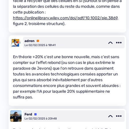
facile à recycler que des cellules en Si (surtout si on pense à
la séparation des cellules du reste du module, comme dans
cette publication :
https://onlinelibrary.wiley.com/doi/pdf/10.1002/pip.3869
,
figure 2, troisième structure).
adren
Premium
Le 02/02/2025 à 18h41
En théorie +20% c'est une bonne nouvelle, mais c'est sans
compter sur l'effet rebond (ou son cas le plus extrême le
paradoxe de Jevons) que l'on retrouve dans quasiment
toutes les avancées technologiques censées apporter un
plus qui sera absorbé inévitablement par d'autres
consommations encore plus grandes et souvent absurdes :
par exemple l'IA pour laquelle 20% supplémentaire ne
suffira pas.
Ferd
Équipe
Le 02/02/2025 à 20h48