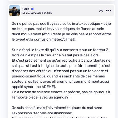
Ferd
Équipe
Le 20/02/2025 à 09h35
Je ne pense pas que Beyssac soit climato-sceptique - et je
ne le suis pas, moi, ni les voix critiques de Janco au sein
dudit mouvement (et du reste je ne vois pas le rapport entre
le tweet et la confusion météo/climat).
Sur le fond, le texte dit qu'il y a consensus sur un facteur 3,
hors ce n'est pas le cas, et ce n'était pas le cas alors.
Et c'est précisément ce qu'on reproche à Janco (dont je ne
sais pas si il est à l'origine du texte pour être honnête), c'est
d'asséner des vérités qui n'en sont pas sur un ton docte et
pseudo-scientifique, quand les sachants de ces mêmes
secteurs les lisent avec effarement ( communément aussi
appelé syndrome ADEME).
On a besoin de science exacte et précise, pas de gourous à
l'emporte pièce (avec un agenda?).
Je suis désolé, mais j'ai vraiment toujours du mal avec
l'expression "techno-solutionnisme".