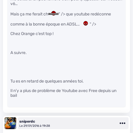
v6…
Mais ça me ferait ch
" /> que youtube redéconne
comme à la bonne époque en ADSL…
" />
Chez Orange c’est top !
A suivre.
Tu es en retard de quelques années toi.
Il n’y a plus de problème de Youtube avec Free depuis un
bail
sniperdc
Le 29/01/2016 à 11h38