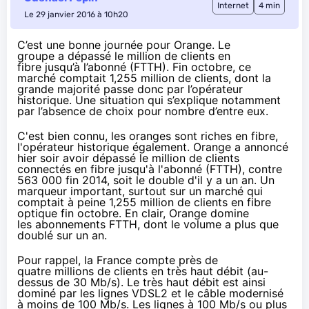
Internet
4 min
Le 29 janvier 2016 à 10h20
C’est une bonne journée pour Orange. Le
groupe a dépassé le million de clients en
fibre jusqu’à l’abonné (FTTH). Fin octobre, ce
marché comptait 1,255 million de clients, dont la
grande majorité passe donc par l’opérateur
historique. Une situation qui s’explique notamment
par l’absence de choix pour nombre d’entre eux.
C'est bien connu, les oranges sont riches en fibre,
l'opérateur historique également.
Orange
a annoncé
hier soir
avoir dépassé le million de clients
connectés en fibre jusqu'à l'abonné (FTTH),
contre
563 000 fin 2014
, soit le double d'il y a un an. Un
marqueur important, surtout sur un marché qui
comptait à peine 1,255 million de clients en fibre
optique fin octobre. En clair,
Orange
domine
les abonnements FTTH, dont le volume a plus que
doublé sur un an.
Pour rappel, la France compte
près de
quatre millions de clients en très haut débit
(au-
dessus de 30 Mb/s). Le très haut débit est ainsi
dominé par les lignes
VDSL2
et le câble modernisé
à moins de 100 Mb/s. Les lignes à 100 Mb/s ou plus