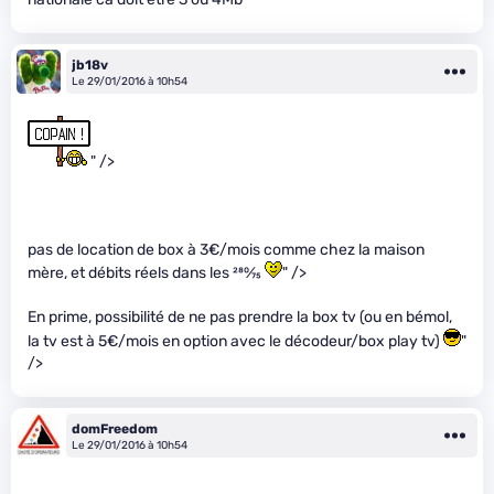
jb18v
Le 29/01/2016 à 10h54
" />
pas de location de box à 3€/mois comme chez la maison
mère, et débits réels dans les
280
⁄
75
" />
En prime, possibilité de ne pas prendre la box tv (ou en bémol,
la tv est à 5€/mois en option avec le décodeur/box play tv)
"
/>
domFreedom
Le 29/01/2016 à 10h54