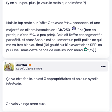
(y’en a un peu plus, je vous le mets quand même ?)
Mais le top reste sur l’offre Jet, avec
500
⁄
200
annoncés, et une
majorité de clients basculés en 1Gb/250
" /> (ben en
pratique c’est
925
⁄
245
à peu près). Cela dit l’offre est segmentée
par débit, et chez Sosh c’est seulement un petit palier, ce qui
me va très bien au final (j’ai gouté au 1Gb avant chez SFR, ça
puuulse ! mais cette bande de voleurs, non merci
" />) )
durthu
Premium
Le 29/01/2016 à 11h08
Ça va être facile, on est 3 copropriétaires et on a un syndic
bénévole.
Je vais voir ça avec eux.