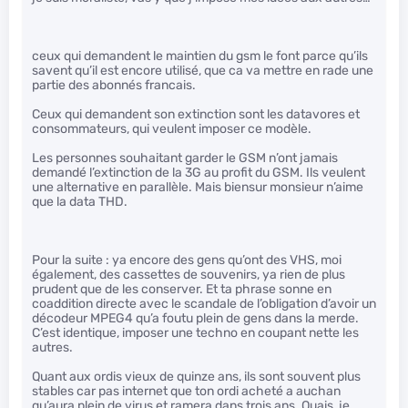
ceux qui demandent le maintien du gsm le font parce qu’ils
savent qu’il est encore utilisé, que ca va mettre en rade une
partie des abonnés francais.
Ceux qui demandent son extinction sont les datavores et
consommateurs, qui veulent imposer ce modèle.
Les personnes souhaitant garder le GSM n’ont jamais
demandé l’extinction de la 3G au profit du GSM. Ils veulent
une alternative en parallèle. Mais biensur monsieur n’aime
que la data THD.
Pour la suite : ya encore des gens qu’ont des VHS, moi
également, des cassettes de souvenirs, ya rien de plus
prudent que de les conserver. Et ta phrase sonne en
coaddition directe avec le scandale de l’obligation d’avoir un
décodeur MPEG4 qu’a foutu plein de gens dans la merde.
C’est identique, imposer une techno en coupant nette les
autres.
Quant aux ordis vieux de quinze ans, ils sont souvent plus
stables car pas internet que ton ordi acheté a auchan
qu’aura plein de virus et ramera dans trois ans. Ouais, je