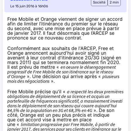
Société
2 min
Le 15 juin 2016 à 16h06
Free Mobile et Orange viennent de signer un accord
afin de limiter l’itinérance du premier sur le réseau
du second, avec une mise en place prévue à partir
de janvier 2017. Il faut désormais que l’ARCEP se
prononce sur ce nouveau contrat.
Conformément aux souhaits de l'ARCEP
, Free et
Orange
annoncent aujourd'hui avoir signé un
avenant à leur contrat d'itinérance 2G/3G (
signé en
mars 2011
) qui se terminera normalement fin 2020.
Il est prévu de mettre
«
en oeuvre le désengagement
progressif de Free Mobile de son itinérance sur le réseau
d'
Orange
». Une décision qui arrive après «
plusieurs
mois des négociations
».
Free Mobile précise
qu'il «
a respecté les deux premières
obligations de déploiement de sa licence et acquis un
portefeuille de fréquences significatif, a massivement investi
dans le déploiement de son réseau qui couvre aujourd'hui
84,5% de la population en 3G et 68,3% en
4G
».
De son
côté,
Orange est un peu plus précis
et indique
que cet accord vise à mettre en place
une «
limitation progressive par Free Mobile, à partir de
janvier 2017, des services pour ses clients en itinérance sur le