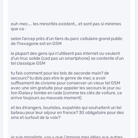
euh mec…. les minorités existent… et sont pas si minimes
que ca :
selon l’arcep près d’un tiers du parc cellulaire grand public
de l’hexagone est en GSM
la plupart des gens qui n’utilisent pas internet ou veulent
d’un truc solide (cad pas un smartphone) se contente d’un
tel classique GSM
tu fais comment pour les tels de seconde main? de
secours? tu dois pas etre le genre de mec a avoir
suffisament de civisme pour conserver un vieux tel GSM
avec une sim gratuite pour appeler les secours le jour ou
ton iGalaxy tombe en rade (comme les clés de voiture, ca
arrive toujours au mauvais moment)
et les étrangers, touristes, expatriés qui souhaitent un tel
bateau pour leur séjour en france? 3G obligatoire pour des
sms et surtout de la voix?
je suis moraliste, vas y que j’impose mes idées aux autres…