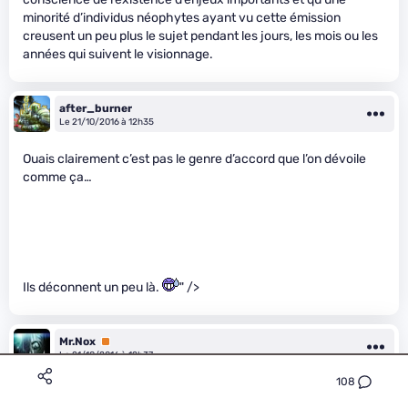
minorité d’individus néophytes ayant vu cette émission
creusent un peu plus le sujet pendant les jours, les mois ou les
années qui suivent le visionnage.
after_burner
Le 21/10/2016 à 12h35
Ouais clairement c’est pas le genre d’accord que l’on dévoile
comme ça…
Ils déconnent un peu là.
" />
Mr.Nox
Premium
Le 21/10/2016 à 12h37
108
L’information est connue depuis quelques années… Microsoft