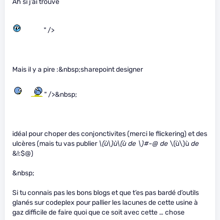
Ah si j’ai trouvé
" />
Mais il y a pire :&nbsp;sharepoint designer
" />&nbsp;
idéal pour choper des conjonctivites (merci le flickering) et des
ulcères (mais tu vas publier
\(ù\)
ù
\(ù de \)
#-@ de
\(ù\)
ù
de
&!:$@)
&nbsp;
Si tu connais pas les bons blogs et que t’es pas bardé d’outils
glanés sur codeplex pour pallier les lacunes de cette usine à
gaz difficile de faire quoi que ce soit avec cette … chose