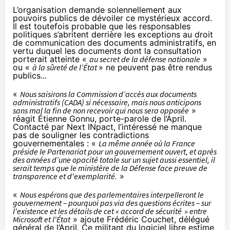
L’organisation
demande solennellement
aux
pouvoirs publics de dévoiler ce mystérieux accord.
Il est toutefois probable que les responsables
politiques s’abritent derrière les exceptions au droit
de communication des documents administratifs, en
vertu duquel les documents dont la consultation
porterait atteinte «
au secret de la défense nationale
»
ou «
à la sûreté de l’État
» ne peuvent pas être rendus
publics...
«
Nous saisirons la Commission d’accès aux documents
administratifs (CADA) si nécessaire, mais nous anticipons
sans mal la fin de non recevoir qui nous sera opposée
»
réagit Étienne Gonnu, porte-parole de l’April.
Contacté par Next INpact, l’intéressé ne manque
pas de souligner les contradictions
gouvernementales : «
La même année où la France
préside le Partenariat pour un gouvernement ouvert, et après
des années d’une opacité totale sur un sujet aussi essentiel, il
serait temps que le ministère de la Défense face preuve de
transparence et d'exemplarité.
»
«
Nous espérons que des parlementaires interpelleront le
gouvernement – pourquoi pas via des questions écrites – sur
l'existence et les détails de cet « accord de sécurité
» entre
Microsoft et l'État
» ajoute Frédéric Couchet, délégué
général de l’April. Ce militant du logiciel libre estime