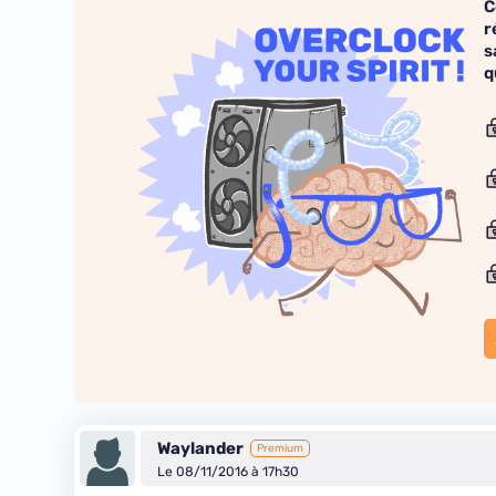
C
r
s
q
Waylander
Premium
Le 08/11/2016 à 17h30