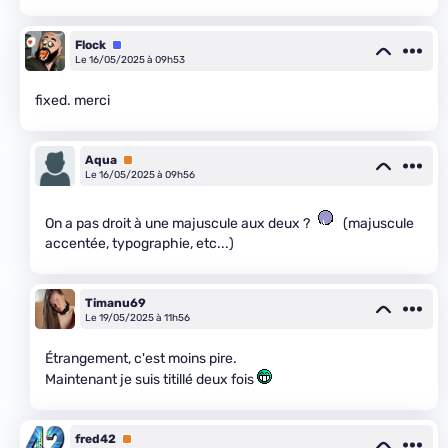
Flock
Équipe
Le 16/05/2025 à 09h53
fixed. merci
Aqua
Premium
Le 16/05/2025 à 09h56
On a pas droit à une majuscule aux deux ?
(majuscule
accentée, typographie, etc...)
Timanu69
Le 19/05/2025 à 11h56
Étrangement, c'est moins pire.
Maintenant je suis titillé deux fois
fred42
Premium