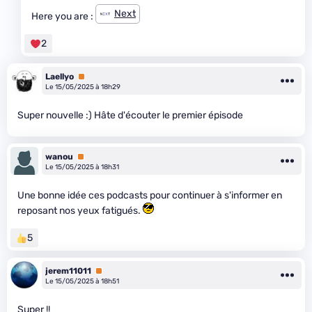
Next
Here you are :
2
Laellyo
Premium
Le 15/05/2025 à 18h29
Super nouvelle :) Hâte d'écouter le premier épisode
wanou
Premium
Le 15/05/2025 à 18h31
Une bonne idée ces podcasts pour continuer à s'informer en
reposant nos yeux fatigués.
5
jerem11011
Premium
Le 15/05/2025 à 18h51
Super !!