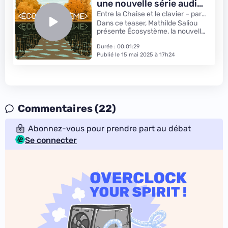
une nouvelle série audio
sur les enjeux
Entre la Chaise et le clavier – par
environnementaux du
Next.ink
Dans ce teaser, Mathilde Saliou
présente Écosystème, la nouvelle
numérique
série d'entretiens audio produite
par Next.
Durée : 00:01:29
Publié le 15 mai 2025 à 17h24
Commentaires (22)
Abonnez-vous pour prendre part au débat
Se connecter