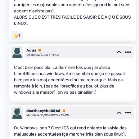
corriger les majuscules non accentuées (quand le mot sans
accent n'existe pas).
ALORS QUE C'EST TRÈS FACILE DE SAISIR É È À Ç Ù Ê SOUS
LINUX.
1
Aqua
Premium
Le 16/05/2025 à 11h05
C'est bien possible. La dernière fois que j'ai utilisé
LibreOffice sous windows, il me semble que ça se passait
bien pour les maj accentées d'où ma remarque. Mais ça
remonte à loin. (pas de libreoffice au boulot, plus de
windows à la maison). on va pas pinailler :)
deathscythe0666
Premium
Modifié le 16/05/2025 à 11h05
Ou Windows, non ? C'est l'OS qui rend chiante la saisie des
majuscules accentuées (ça marche très bien sous linux).