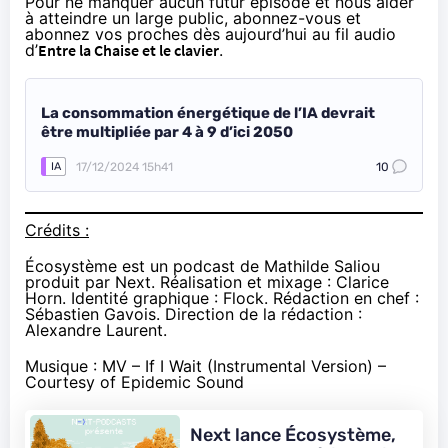
Pour ne manquer aucun futur épisode et nous aider
à atteindre un large public, abonnez-vous et
abonnez vos proches dès aujourd’hui au fil audio
d’
Entre la Chaise et le clavier
.
La consommation énergétique de l’IA devrait
être multipliée par 4 à 9 d’ici 2050
17/12/2024 15h41
10
IA
Crédits :
Écosystème est un podcast de Mathilde Saliou
produit par Next. Réalisation et mixage : Clarice
Horn. Identité graphique : Flock. Rédaction en chef :
Sébastien Gavois. Direction de la rédaction :
Alexandre Laurent.
Musique : MV – If I Wait (Instrumental Version) –
Courtesy of Epidemic Sound
Next lance Écosystème,