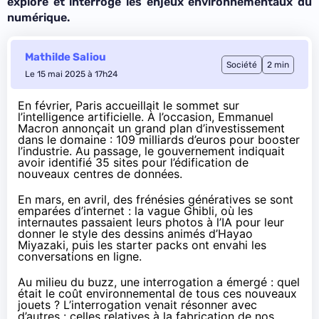
explore et interroge les enjeux environnementaux du
numérique.
Mathilde Saliou
Société
2 min
Le 15 mai 2025 à 17h24
En février, Paris accueillait le
sommet sur
l’intelligence artificielle
. À l’occasion, Emmanuel
Macron annonçait un grand plan d’investissement
dans le domaine : 109 milliards d’euros pour booster
l’industrie. Au passage, le gouvernement indiquait
avoir identifié
35 sites pour l’édification de
nouveaux centres de données
.
En mars, en avril, des frénésies génératives se sont
emparées d’internet : la
vague Ghibli
, où les
internautes passaient leurs photos à l’IA pour leur
donner le style des dessins animés d’Hayao
Miyazaki, puis les starter packs ont envahi les
conversations en ligne.
Au milieu du buzz, une interrogation a émergé : quel
était le coût environnemental de tous ces nouveaux
jouets ? L’interrogation venait résonner avec
d’autres : celles relatives à la fabrication de nos