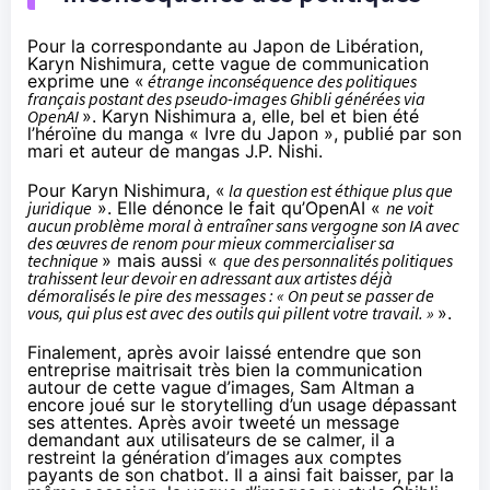
Pour la
correspondante
au Japon de Libération,
Karyn Nishimura, cette vague de communication
exprime une «
étrange inconséquence des politiques
français postant des pseudo-images Ghibli générées via
OpenAI
». Karyn Nishimura a, elle, bel et bien été
l’
héroïne
du manga « Ivre du Japon », publié par son
mari et auteur de mangas J.P. Nishi.
Pour Karyn Nishimura, «
la question est éthique plus que
juridique
». Elle dénonce le fait qu’OpenAI «
ne voit
aucun problème moral à entraîner sans vergogne son IA avec
des œuvres de renom pour mieux commercialiser sa
technique
» mais aussi «
que des personnalités politiques
trahissent leur devoir en adressant aux artistes déjà
démoralisés le pire des messages : « On peut se passer de
vous, qui plus est avec des outils qui pillent votre travail. »
».
Finalement, après avoir
laissé
entendre que son
entreprise maitrisait très bien la communication
autour de cette vague d’images, Sam Altman a
encore joué sur le storytelling d’un usage dépassant
ses attentes. Après avoir
tweeté
un message
demandant aux utilisateurs de se calmer, il a
restreint la génération d’images aux comptes
payants de son chatbot. Il a ainsi fait baisser, par la