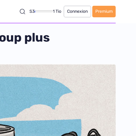
S3
1 Tio
Connexion
Premium
oup plus