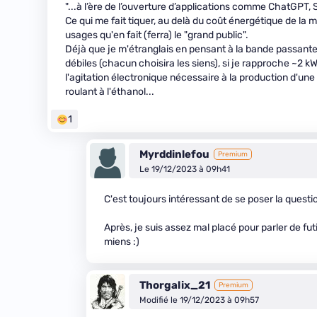
"...à l’ère de l’ouverture d’applications comme ChatGPT, 
Ce qui me fait tiquer, au delà du coût énergétique de la mis
usages qu'en fait (ferra) le "grand public".
Déjà que je m'étranglais en pensant à la bande passante
débiles (chacun choisira les siens), si je rapproche ~2
l'agitation électronique nécessaire à la production d'u
roulant à l'éthanol...
1
Myrddinlefou
Premium
Le 19/12/2023 à 09h41
C'est toujours intéressant de se poser la quest
Après, je suis assez mal placé pour parler de futi
miens :)
Thorgalix_21
Premium
Modifié le 19/12/2023 à 09h57