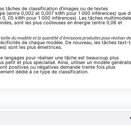
des tâches de classification d’images ou de textes
e (entre 0,002 et 0,007 kWh pour 1 000 inférences) que d
e 0, 05 kWh pour 1 000 inférences). Les tâches multimodale
ndes, sont les plus coûteuses en énergie (entre 0,06 et
a taille du modèle et la quantité d’émissions produites pour réaliser d
spécificités de chaque modèle. De nouveau, les tâches text-t
s) sont les plus émettrices.
 de langages pour réaliser une tâche est beaucoup plus
 petit et plus spécialisé. Ainsi, utiliser un modèle générali
s sont positives ou négatives demande trente fois plus
uement dédié à ce type de classification.