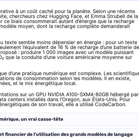
érative à un coût caché pour la planète. Selon une
récente
ite
, chercheurs chez Hugging Face, et
Emma Strubell
de la
r ce biais consommerait autant d’énergie que la recharge
 modèle moyen, dont la recharge complète
demanderait
du texte semble moins dépensier en énergie : pour un texte
seulement l’équivalent de 16 % de recharge d’une batterie d
proposé : produire 1 000 images avec un modèle puissant
₂ que la conduite d’une voiture américaine moyenne sur
que d’une pratique numérique est complexe. Les scientifiqu
iations de consommation selon les modèles. Il en existe,
nées, et le mix énergétique local.
rimentations sur un GPU NVIDIA A100-SXM4-80GB hébergé par
a centers installés dans l’Oregon, aux États-Unis. Pour
nergétiques de son travail, elle a utilisé
CodeCarbon
.
érique, un vrai casse-tête
et financier de l’utilisation des grands modèles de langage