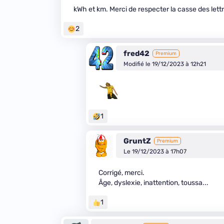
kWh et km. Merci de respecter la casse des lettre
2
fred42
Premium
Modifié le 19/12/2023 à 12h21
1
GruntZ
Premium
Le 19/12/2023 à 17h07
Corrigé, merci.
Âge, dyslexie, inattention, toussa...
1