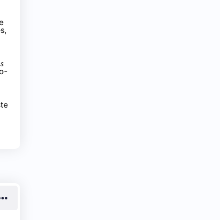
e
s,
es
o-
ste