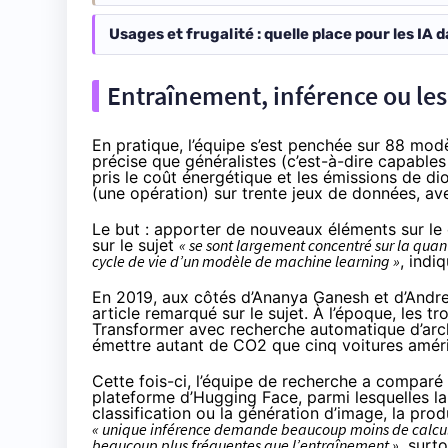
Usages et frugalité : quelle place pour les IA 
Entraînement, inférence ou les
En pratique, l’équipe s’est penchée sur 88 modè
précise que généralistes (c’est-à-dire capables 
pris le coût énergétique et les émissions de d
(une opération) sur trente jeux de données, a
Le but : apporter de nouveaux éléments sur le
sur le sujet
« se sont largement concentré sur la qua
cycle de vie d’un modèle de machine learning »
, indi
En 2019, aux côtés d’
Ananya Ganesh
et d’
Andr
article
remarqué sur le sujet. À l’époque, les tr
Transformer
avec
recherche automatique d’arc
émettre autant de CO2 que cinq voitures améric
Cette fois-ci, l’équipe de recherche a comparé 
plateforme d’Hugging Face, parmi lesquelles la
classification ou la génération d’image, la prod
« unique inférence demande beaucoup moins de calculs
beaucoup plus fréquentes que l’entraînement »
, surt