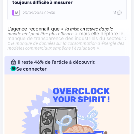
toujours difficile à mesurer
23/09/2024 09h30
12
IA
L’agence reconnait que «
la mise en œuvre dans le
monde réel peut être plus efficace
» mais elle déplore le
manque de transparence des industriels du secteur :
«
le manque de données sur la consommation d’énergie des
modèles commerciaux empêche l’évaluation
».
Il reste 46% de l'article à découvrir.
Se connecter