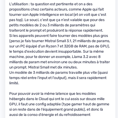
L'utilisation : ta question est pertinente et on a des
propositions chez certains acteurs, comme Apple qui fait
tourner son Apple Intelligence en local (et on voit que c'est
pas top). Le souci, c'est que ça n'est valable que pour des
petits modèles de 2 ou 3 milliards de paramètres qui
traiteront le prompt et produiront la réponse rapidement.
Si les appareils peuvent faire tourner des modèles plus gros
(perso je fais tourner Mistral Small 3.1, 21 milliards de params,
sur un PC équipé d'un Ryzen 7 et 32GB de RAM, pas de GPU),
le temps d'exécution devient insupportable. Sur la même
machine, pour te donner un exemple, Llama 3.2 avec 8
milliards de param met environ une ou deux minutes à traiter
un prompt. Mistral Small met dix minutes.
Un modèle de 3 milliards de params travaille plus vite (quasi
temps réel entre l'input et l'output), mais il sera rapidement
limité.
Pour pouvoir avoir la même latence que les modèles
hébergés dans le Cloud qui ont le cul assis sur douze mille
GPU, il faut une config adaptée (type gamer haut de gamme
si on reste dans de l'équipement grand public), et donc là
aussi de la conso d'énergie et du refroidissement