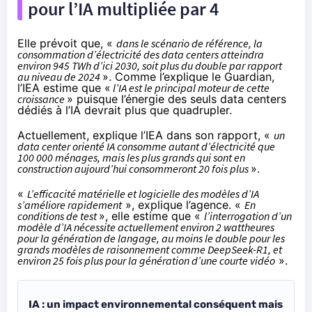
pour l’IA multipliée par 4
Elle prévoit que, «
dans le scénario de référence, la
consommation d’électricité des data centers atteindra
environ 945 TWh d’ici 2030, soit plus du double par rapport
au niveau de 2024
». Comme l’
explique
le Guardian,
l’IEA estime que «
l’IA est le principal moteur de cette
croissance
» puisque l’énergie des seuls data centers
dédiés à l’IA devrait plus que quadrupler.
Actuellement, explique l’IEA dans son
rapport
, «
un
data center orienté IA consomme autant d’électricité que
100 000 ménages, mais les plus grands qui sont en
construction aujourd’hui consommeront 20 fois plus
».
«
L’efficacité matérielle et logicielle des modèles d’IA
s’améliore rapidement
», explique l’agence. «
En
conditions de test
», elle estime que «
l’interrogation d’un
modèle d’IA nécessite actuellement environ 2 wattheures
pour la génération de langage, au moins le double pour les
grands modèles de raisonnement comme DeepSeek-R1, et
environ 25 fois plus pour la génération d’une courte vidéo
».
IA : un impact environnemental conséquent mais