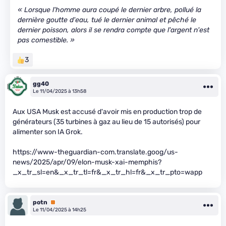
« Lorsque l'homme aura coupé le dernier arbre, pollué la
dernière goutte d'eau, tué le dernier animal et pêché le
dernier poisson, alors il se rendra compte que l'argent n'est
pas comestible. »
3
gg40
Le 11/04/2025 à 13h58
Aux USA Musk est accusé d'avoir mis en production trop de
générateurs (35 turbines à gaz au lieu de 15 autorisés) pour
alimenter son IA Grok.
https://www-theguardian-com.translate.goog/us-
news/2025/apr/09/elon-musk-xai-memphis?
_x_tr_sl=en&_x_tr_tl=fr&_x_tr_hl=fr&_x_tr_pto=wapp
potn
Premium
Le 11/04/2025 à 14h25