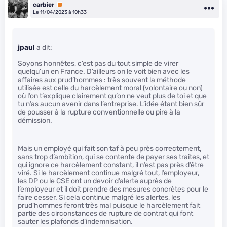
carbier
Premium
Le 11/04/2023 à 10h33
jpaul
a dit:
Soyons honnêtes, c’est pas du tout simple de virer
quelqu’un en France. D’ailleurs on le voit bien avec les
affaires aux prud’hommes : très souvent la méthode
utilisée est celle du harcèlement moral (volontaire ou non)
où l’on t’explique clairement qu’on ne veut plus de toi et que
tu n’as aucun avenir dans l’entreprise. L’idée étant bien sûr
de pousser à la rupture conventionnelle ou pire à la
démission.
Mais un employé qui fait son taf à peu près correctement,
sans trop d’ambition, qui se contente de payer ses traites, et
qui ignore ce harcèlement constant, il n’est pas près d’être
viré. Si le harcèlement continue malgré tout, l’employeur,
les DP ou le CSE ont un devoir d’alerte auprès de
l’employeur et il doit prendre des mesures concrètes pour le
faire cesser. Si cela continue malgré les alertes, les
prud’hommes feront très mal puisque le harcèlement fait
partie des circonstances de rupture de contrat qui font
sauter les plafonds d’indemnisation.