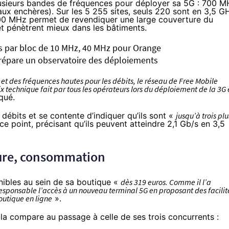
lusieurs bandes de fréquences pour déployer sa 5G : 700 
ux enchères). Sur les 5 255 sites, seuls 220 sont en 3,5 G
700 MHz permet de revendiquer une large couverture du
 et pénètrent mieux dans les bâtiments.
ros par bloc de 10 MHz, 40 MHz pour Orange
prépare un observatoire des déploiements
 et des fréquences hautes pour les débits, le réseau de Free Mobile
ix technique fait par tous les opérateurs lors du déploiement de la 3G 
qué.
s débits et se contente d’indiquer qu’ils sont «
jusqu’à trois plu
e point, précisant qu’ils peuvent atteindre 2,1 Gb/s en 3,5
ure, consommation
nibles au sein de sa boutique «
dès 319 euros. Comme il l’a
 responsable l’accès à un nouveau terminal 5G en proposant des facilit
boutique en ligne
».
 la compare au passage à celle de ses trois concurrents :