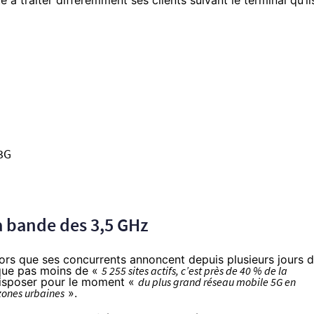
 traiter différemment ses clients suivant le terminal qu’il
 3G
la bande des 3,5 GHz
Alors que ses concurrents annoncent depuis plusieurs jours 
ique pas moins de «
5 255 sites actifs, c’est près de 40 % de la
 disposer pour le moment «
du plus grand réseau mobile 5G en
 zones urbaines
».