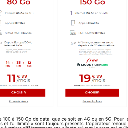
de 100 à 150 Go de data, que ce soit en 4G ou en 5G. Pour l
et l’« illimité » sont toujours présents. L’opérateur renoue