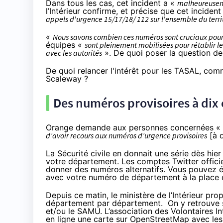
Dans tous les cas, cet incident a «
malheureuseme
l’Intérieur
confirme
, et précise que cet inciden
appels d'urgence 15/17/18/ 112 sur l'ensemble du terri
«
Nous savons combien ces numéros sont cruciaux pou
équipes «
sont pleinement mobilisées pour rétablir les
avec les autorités
». De quoi poser la question de
De quoi relancer l'intérêt pour
les TASAL
, co
Scaleway ?
Des numéros provisoires à dix 
Orange demande aux personnes concernées «
d’avoir recours aux numéros d’urgence provisoires
[à d
La Sécurité civile en
donnait une série
dès hier 
votre département. Les comptes Twitter offic
donner des numéros alternatifs. Vous pouvez é
avec votre numéro de département à la place 
Depuis ce matin, le ministère de l’Intérieur pr
département par département. On y retrouve su
et/ou le SAMU. L’association des Volontaires I
en ligne
une carte sur OpenStreetMap
avec les 