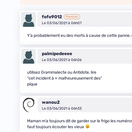
fofo9012
Premium
Le 03/06/2021 à 06h07
Y’a probablement eu des morts à cause de cette panne, ça
palmipedeeee
Le 03/06/2021 à 06h26
utilisez Grammalecte ou Antidote, lire
“cet incident à « malheureusement des”
pique
wanou2
Le 03/06/2021 à 06h33
Maman m’a toujours dit de garder sur le frigo les numér
faut toujours écouter les vieux