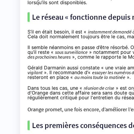
lorsqu’ils sont disponibles.
Le réseau « fonctionne depuis 
S’il en était besoin, il est «
instamment demandé à l
Cela doit normalement toujours être le cas, ma
Il semble néanmoins en passe d’être résorbé. 
qu’il reste «
sous surveillance
» notamment pour vér
des prochaines heures
», comme
le rapporte le M
Gérald Darmanin aussi constate « une vraie amé
vigilant
». Il recommande d’«
essayer les numéros d
resteront en place «
au moins toute la matinée
».
Dans tous les cas, une «
réunion de crise
»
est or
d'Orange dans cette affaire sera sans doute que
régulièrement critiqué pour l'entretien du résea
Orange promet, une fois encore, d’améliorer l’e
Les premières conséquences d