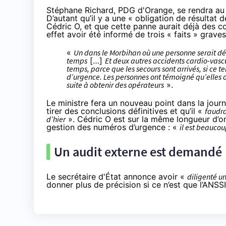
Stéphane Richard, PDG d'Orange, se rendra au mi
D’autant qu’il y a une « obligation de résultat
Cédric O, et que cette panne aurait déjà des c
effet avoir été informé de trois « faits » grav
«
Un dans le Morbihan où une personne serait déc
temps
[…]
Et deux autres accidents cardio-vascul
temps, parce que les secours sont arrivés, si ce 
d’urgence. Les personnes ont témoigné qu’elles on
suite à obtenir des opérateurs
».
Le ministre fera un nouveau point dans la journ
tirer des conclusions définitives et qu’il «
faudra
d’hier
». Cédric O est sur la même longueur d’o
gestion des numéros d’urgence : «
il est beaucou
Un audit externe est demandé
Le secrétaire d'État annonce avoir «
diligenté u
donner plus de précision si ce n’est que l’ANSS