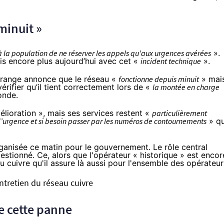
minuit »
a population de ne réserver les appels qu'aux urgences avérées
».
is encore plus aujourd’hui avec cet «
incident technique
».
Orange annonce que le réseau «
fonctionne depuis minuit
» mai
ifier qu’il tient correctement lors de «
la montée en charge
onde
.
lioration », mais ses services restent «
particulièrement
’urgence et si besoin passer par les numéros de contournements
» qu
ganisée ce matin
pour le gouvernement. Le rôle central
stionné. Ce, alors que l'opérateur « historique » est encor
u cuivre qu'il assure là aussi pour l'ensemble des opérateur
ntretien du réseau cuivre
e cette panne