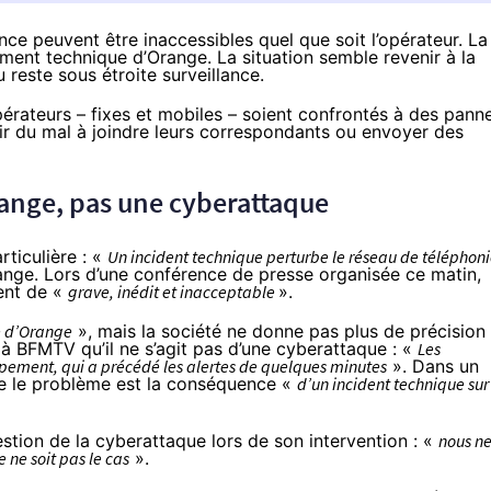
nce peuvent être inaccessibles quel que soit l’opérateur. La
ment technique d’Orange. La situation semble revenir à la
reste sous étroite surveillance.
pérateurs – fixes et mobiles – soient confrontés à des pann
oir du mal à joindre leurs correspondants ou envoyer des
ange, pas une cyberattaque
rticulière : «
Un incident technique perturbe le réseau de téléphon
ange. Lors d’une conférence de presse organisée ce matin,
ent de «
grave, inédit et inacceptable
».
 d’Orange
», mais la société ne donne pas plus de précision
s
à BFMTV
qu’il ne s’agit pas d’une cyberattaque : «
Les
uipement, qui a précédé les alertes de quelques minutes
». Dans un
 le problème est la conséquence «
d’un incident technique sur
estion de la cyberattaque lors de son intervention : «
nous n
 ne soit pas le cas
».