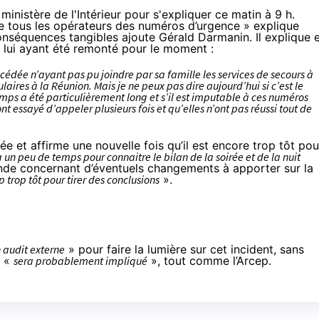
nistère de l'Intérieur pour s'expliquer ce matin à 9 h.
 de tous les opérateurs des numéros d’urgence » explique
onséquences tangibles ajoute Gérald Darmanin. Il explique 
es lui ayant été remonté pour le moment :
édée n’ayant pas pu joindre par sa famille les services de secours à
aires à la Réunion. Mais je ne peux pas dire aujourd’hui si c’est le
temps a été particulièrement long et s’il est imputable à ces numéros
t essayé d’appeler plusieurs fois et qu’elles n’ont pas réussi tout de
ée et affirme une nouvelle fois qu’il est encore trop tôt pou
 un peu de temps pour connaitre le bilan de la soirée et de la nuit
nde concernant d’éventuels changements à apporter sur la
p trop tôt pour tirer des conclusions
».
n audit externe
» pour faire la lumière sur cet incident, sans
I «
sera probablement impliqué
», tout comme l’Arcep.