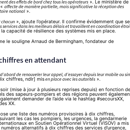
nt des effets de bord chez tous les opérateurs
». Le ministère de
t «
affecte de manière partielle, mais significative la réception des
toire national
».
r chacun
», ajoute l’opérateur. Il confirme évidemment que se
 services dans les meilleurs délais et travaillent en coordination étroi
 la capacité de résilience des systèmes mis en place.
mme
le souligne
Arnaud de Bermingham, fondateur de
chiffres en attendant
d’abord de renouveler leur appel, d’essayer depuis leur mobile ou si
ix chiffres, ndlr] mis
en place avec les autorités
».
soir (mise à jour à plusieurs reprises depuis) en fonction d
iels des sapeurs-pompiers et des régions peuvent égalemen
galement demander de l’aide via le hashtag #secoursXX,
des XX.
opose
une liste
des numéros provisoires à dix chiffres,
ivant les cas les pompiers, les urgences, la gendarmerie
nternationaux en Soutien Opérationnel Virtuel (VISOV) a mis
numéros alternatifs à dix chiffres des services d’urgence,