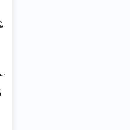
s
te
non
e
t