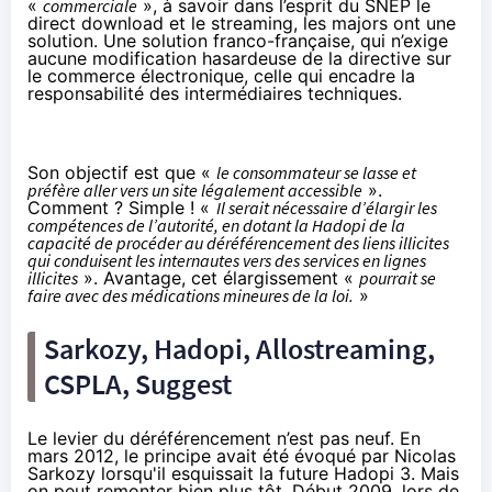
«
commerciale
», à savoir dans l’esprit du SNEP le
direct download et le streaming, les majors ont une
solution. Une solution franco-française, qui n’exige
aucune modification hasardeuse de la directive sur
le commerce électronique, celle qui encadre la
responsabilité des intermédiaires techniques.
Son objectif est que «
le consommateur se lasse et
préfère aller vers un site légalement accessible
».
Comment ? Simple ! «
Il serait nécessaire d’élargir les
compétences de l’autorité, en dotant la Hadopi de la
capacité de procéder au déréférencement des liens illicites
qui conduisent les internautes vers des services en lignes
illicites
». Avantage, cet élargissement «
pourrait se
faire avec des médications mineures de la loi.
»
Sarkozy, Hadopi, Allostreaming,
CSPLA, Suggest
Le levier du déréférencement n’est pas neuf. En
mars 2012, le principe avait été évoqué
par Nicolas
Sarkozy
lorsqu'il esquissait la future Hadopi 3. Mais
on peut remonter bien plus tôt. Début 2009, lors de