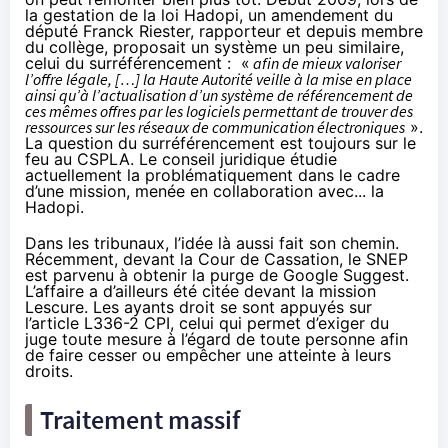
la gestation de la loi Hadopi,
un amendement
du
député Franck Riester, rapporteur et depuis membre
du collège, proposait un système un peu similaire,
celui du surréférencement : «
afin de mieux valoriser
l’offre légale, […] la Haute Autorité veille à la mise en place
ainsi qu’à l’actualisation d’un système de référencement de
ces mêmes offres par les logiciels permettant de trouver des
ressources sur les réseaux de communication électroniques
».
La question du surréférencement est toujours
sur le
feu au CSPLA
. Le conseil juridique étudie
actuellement la problématiquement dans le cadre
d’une mission, menée en collaboration avec... la
Hadopi.
Dans les tribunaux, l’idée là aussi fait son chemin.
Récemment, devant la Cour de Cassation, le SNEP
est parvenu à obtenir
la purge de Google Suggest
.
L’affaire a d’ailleurs été citée devant la mission
Lescure. Les ayants droit se sont appuyés sur
l’
article L336-2 CPI,
celui qui permet d’exiger du
juge toute mesure à l’égard de toute personne afin
de faire cesser ou empêcher une atteinte à leurs
droits.
Traitement massif