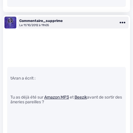
Commentaire_supprime
Le 11/10/2012 à 11h05
tAran a écrit :
Tu as déjà été sur
Amazon MP3
et
Beezik
avant de sortir des
âneries pareilles ?