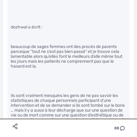
dozhwal a écrit :
beaucoup de sages femmes ont des procès de parents
parceque “tout ne s’est pas bien passé” et je trouve cela
lamentable alors qu’elles font le meilleurs d’elle même tout
les jours mais les patients ne comprennent pas que le
hasard est la.
Ils sont vraiment mesquins les gens de ne pas savoir les
statistiques de chaque personnels participant d’une
intervention et de se demander si ils sont tombé sur le bons
… mais il y a aussi à leur décharge que sur une question de
vie ou de mort comme sur une question d’esthétique ou de
quelque raison de se faire opérer, il est parfaitement interdit
d’avoir accès à l’information et de choisir de la qualité du
88
personnel … on ne connait jamais son chirurgien hormis
peut-être dans quelques rare cas de prise en charge