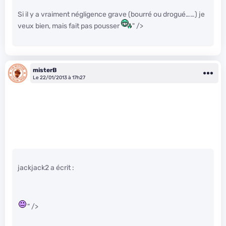
Si il y a vraiment négligence grave (bourré ou drogué……) je
veux bien, mais fait pas pousser
" />
misterB
Le 22/01/2013 à 17h27
jackjack2 a écrit :
" />