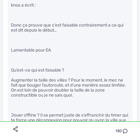
knos a écrit :
Donc ça prouve que c’est faisable contrairement a ce qui
est dit depuis le début…
Lamentable pour EA
Qu’est-ce qui est faisable ?
Augmenter la taille des villes ? Pour le moment, le mec ne
fait que bouger l’autoroute, et d’une manière assez limitée.
On est loin de pouvoir doubler la taille de la zone
constructible ou je ne sais quoi.
Jouer offline ? Il se permet juste de s’affranchir du timer qui
te force une déconnexion pour pouvoir re-sync la ville aux
serveurs. Mais en faisant ça, il perd les sauvegardes et
toute interaction avec d’autres ville… ce qui est juste une
130
des mécaniques principales du jeu.