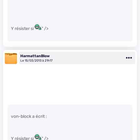
Y résister si
" />
HarmattanBlow
Le 15/03/2013 à 21h17
von-block a écrit :
Y résister si
" />