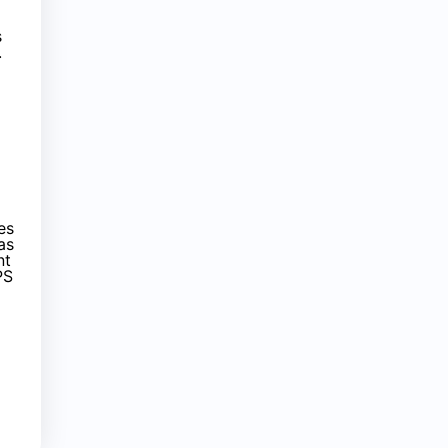
s
.
es
as
nt
PS