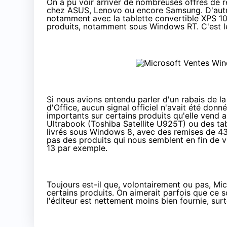
On a pu voir arriver de nombreuses offres de 
chez ASUS,
Lenovo
ou encore
Samsung
. D'aut
notamment avec la tablette convertible
XPS 1
produits, notamment sous Windows RT. C'est 
Si nous avions entendu parler d'un rabais de l
d'Office
, aucun signal officiel n'avait été don
importants sur certains produits qu'elle vend a
Ultrabook (Toshiba Satellite U925T) ou des tab
livrés sous Windows 8, avec des remises de 43
pas des produits qui nous semblent en fin de v
13 par exemple.
Toujours est-il que, volontairement ou pas, Mi
certains produits. On aimerait parfois que ce s
l'éditeur est nettement moins bien fournie, su