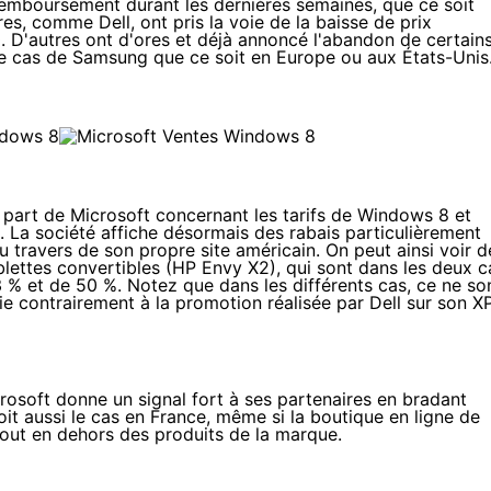
remboursement durant les dernières semaines, que ce soit
res, comme Dell, ont pris la voie de la baisse de prix
0
. D'autres ont d'ores et déjà annoncé l'abandon de certain
le cas de Samsung que
ce soit en Europe
ou
aux États-Unis
a part de Microsoft concernant
les tarifs de Windows 8 et
né. La société affiche désormais des rabais particulièrement
u travers de son propre site américain. On peut ainsi voir d
lettes convertibles (
HP Envy X2
), qui sont dans les deux c
 % et de 50 %. Notez que dans les différents cas, ce ne so
ie contrairement à la promotion réalisée par Dell sur son X
crosoft donne un signal fort à ses partenaires en bradant
oit aussi le cas en France, même si la boutique en ligne de
rtout en dehors des produits de la marque.