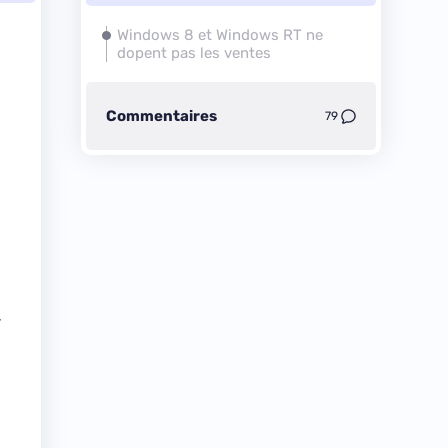
Windows 8 et Windows RT ne
dopent pas les ventes
Commentaires
79
r