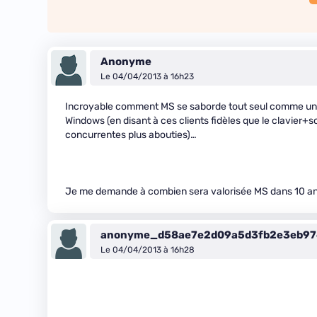
Anonyme
Le 04/04/2013 à 16h23
Incroyable comment MS se saborde tout seul comme un g
Windows (en disant à ces clients fidèles que le clavier+s
concurrentes plus abouties)…
Je me demande à combien sera valorisée MS dans 10 ans
anonyme_d58ae7e2d09a5d3fb2e3eb97
Le 04/04/2013 à 16h28