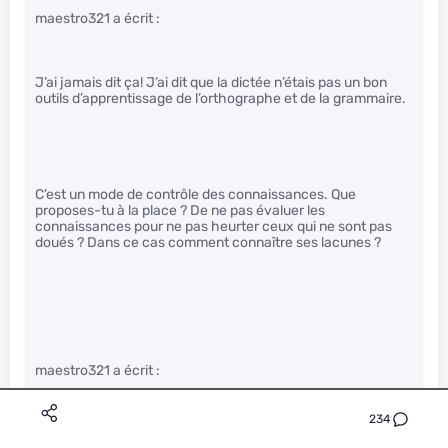
maestro321 a écrit :
J’ai jamais dit ça! J’ai dit que la dictée n’étais pas un bon
outils d’apprentissage de l’orthographe et de la grammaire.
C’est un mode de contrôle des connaissances. Que
proposes-tu à la place ? De ne pas évaluer les
connaissances pour ne pas heurter ceux qui ne sont pas
doués ? Dans ce cas comment connaître ses lacunes ?
maestro321 a écrit :
234
L’éco n’est enseigné qu’en éco, et les concepts