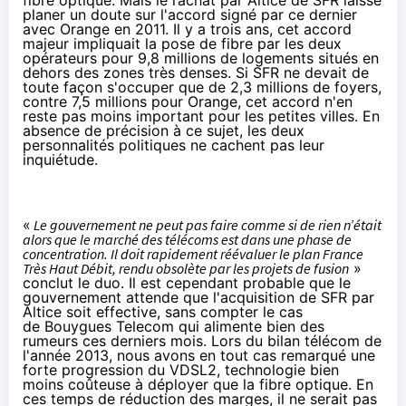
planer un doute sur l'accord signé par ce dernier
avec
Orange
en 2011. Il y a trois ans, cet accord
majeur impliquait la pose de fibre par les deux
opérateurs pour 9,8 millions de logements situés en
dehors des zones très denses. Si
SFR
ne devait de
toute façon s'occuper que de 2,3 millions de foyers,
contre 7,5 millions pour
Orange
, cet accord n'en
reste pas moins important pour les petites villes. En
absence de précision à ce sujet, les deux
personnalités politiques ne cachent pas leur
inquiétude.
«
Le gouvernement ne peut pas faire comme si de rien n’était
alors que le marché des télécoms est dans une phase de
concentration. Il doit rapidement réévaluer le plan France
Très Haut Débit, rendu obsolète par les projets de
fusion
»
conclut le duo. Il est cependant probable que le
gouvernement attende que l'acquisition de
SFR
par
Altice soit effective, sans compter le cas
de
Bouygues Telecom
qui alimente bien des
rumeurs ces derniers mois. Lors du bilan télécom de
l'année 2013, nous avons en tout cas remarqué une
forte progression du VDSL2
, technologie bien
moins coûteuse à déployer que la fibre optique. En
ces temps de réduction des marges, il ne serait pas