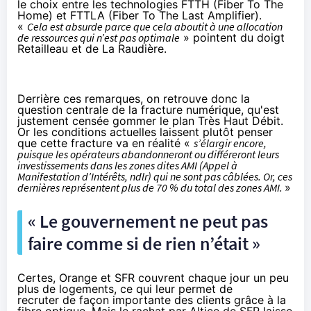
le choix entre les technologies FTTH (Fiber To The
Home) et FTTLA (Fiber To The Last Amplifier).
«
Cela est absurde parce que cela aboutit à une allocation
de ressources qui n’est pas optimale
» pointent du doigt
Retailleau et de La Raudière.
Derrière ces remarques, on retrouve donc la
question centrale de la fracture numérique, qu'est
justement censée gommer le plan Très Haut Débit.
Or les conditions actuelles laissent plutôt penser
que cette fracture va en réalité «
s’élargir
encore,
puisque les opérateurs abandonneront ou différeront leurs
investissements dans les zones dites AMI (Appel à
Manifestation d’Intérêts, ndlr) qui ne sont pas câblées. Or, ces
dernières représentent plus de 70 % du total des zones AMI.
»
« Le gouvernement ne peut pas
faire comme si de rien n’était »
Certes,
Orange
et
SFR
couvrent chaque jour un peu
plus de logements, ce qui leur permet de
recruter de façon importante des clients grâce à la
fibre optique. Mais le rachat par Altice de
SFR
laisse