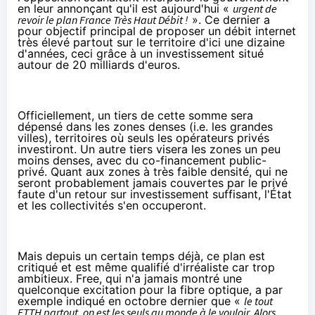
en leur annonçant qu'il est aujourd'hui «
urgent de
revoir le plan France Très Haut Débit !
». Ce dernier a
pour
objectif principal
de proposer un débit internet
très élevé partout sur le territoire d'ici une dizaine
d'années, ceci grâce à un investissement situé
autour de 20 milliards d'euros.
Officiellement, un tiers de cette somme sera
dépensé dans les zones denses (i.e. les grandes
villes), territoires où seuls les opérateurs privés
investiront. Un autre tiers visera les zones un peu
moins denses, avec du co-financement public-
privé. Quant aux zones à très faible densité, qui ne
seront probablement jamais couvertes par le privé
faute d'un retour sur investissement suffisant, l'État
et les collectivités s'en occuperont.
Mais depuis un certain temps déjà, ce plan est
critiqué et est même qualifié d'irréaliste car trop
ambitieux. Free, qui n'a jamais montré une
quelconque excitation pour la fibre optique, a par
exemple indiqué en octobre dernier que «
le tout
FTTH partout, on est les seuls au monde à le vouloir. Alors