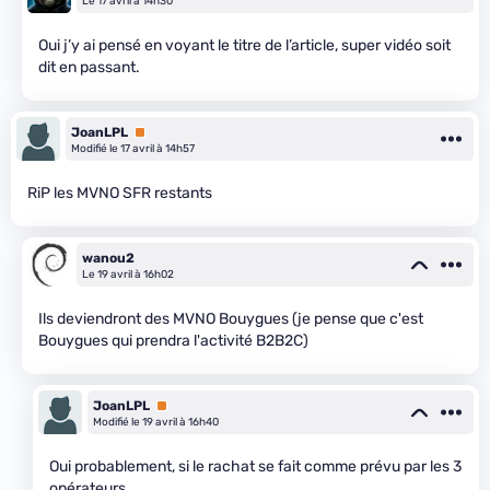
Le 17 avril à 14h30
Oui j’y ai pensé en voyant le titre de l’article, super vidéo soit
dit en passant.
JoanLPL
Premium
Modifié le 17 avril à 14h57
RiP les MVNO SFR restants
wanou2
Le 19 avril à 16h02
Ils deviendront des MVNO Bouygues (je pense que c'est
Bouygues qui prendra l'activité B2B2C)
JoanLPL
Premium
Modifié le 19 avril à 16h40
Oui probablement, si le rachat se fait comme prévu par les 3
opérateurs.