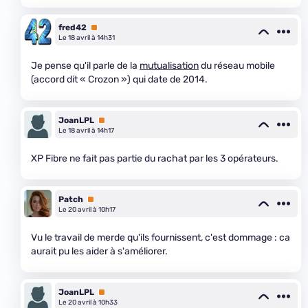
fred42
Premium
Le 18 avril à 14h31
Je pense qu'il parle de la
mutualisation
du réseau mobile
(accord dit « Crozon ») qui date de 2014.
JoanLPL
Premium
Le 18 avril à 14h17
XP Fibre ne fait pas partie du rachat par les 3 opérateurs.
Patch
Premium
Le 20 avril à 10h17
Vu le travail de merde qu'ils fournissent, c'est dommage : ca
aurait pu les aider à s'améliorer.
JoanLPL
Premium
Le 20 avril à 10h33