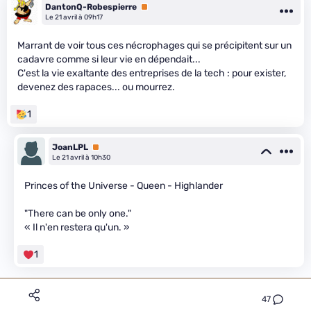
DantonQ-Robespierre
Premium
Le 21 avril à 09h17
Marrant de voir tous ces nécrophages qui se précipitent sur un
cadavre comme si leur vie en dépendait...
C'est la vie exaltante des entreprises de la tech : pour exister,
devenez des rapaces... ou mourrez.
1
JoanLPL
Premium
Le 21 avril à 10h30
Princes of the Universe - Queen - Highlander
"There can be only one."
« Il n'en restera qu'un. »
1
47