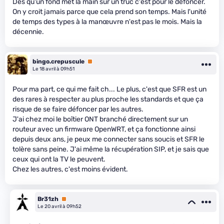
Dès qu'un fond met la main sur un truc c'est pour le défoncer.
On y croit jamais parce que cela prend son temps. Mais l'unité
de temps des types à la manœuvre n'est pas le mois. Mais la
décennie.
bingo.crepuscule
Premium
Le 18 avril à 09h51
Pour ma part, ce qui me fait ch... Le plus, c'est que SFR est un
des rares à respecter au plus proche les standards et que ça
risque de se faire défoncer par les autres.
J'ai chez moi le boîtier ONT branché directement sur un
routeur avec un firmware OpenWRT, et ça fonctionne ainsi
depuis deux ans, je peux me connecter sans soucis et SFR le
tolère sans peine. J'ai même la récupération SIP, et je sais que
ceux qui ont la TV le peuvent.
Chez les autres, c'est moins évident.
Br31zh
Premium
Le 20 avril à 09h52