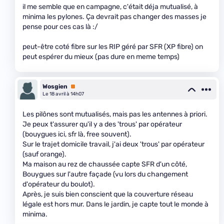
il me semble que en campagne, c'était déja mutualisé, à
minima les pylones. Ça devrait pas changer des masses je
pense pour ces cas là :/
peut-être coté fibre sur les RIP géré par SFR (XP fibre) on
peut espérer du mieux (pas dure en meme temps)
Wosgien
Premium
Le 18 avril à 14h07
Les pilônes sont mutualisés, mais pas les antennes à priori.
Je peux t'assurer qu'il y a des 'trous' par opérateur
(bouygues ici, sfr là, free souvent).
Sur le trajet domicile travail, j'ai deux 'trous' par opérateur
(sauf orange).
Ma maison au rez de chaussée capte SFR d'un côté,
Bouygues sur l'autre façade (vu lors du changement
d'opérateur du boulot).
Après, je suis bien conscient que la couverture réseau
légale est hors mur. Dans le jardin, je capte tout le monde à
minima.