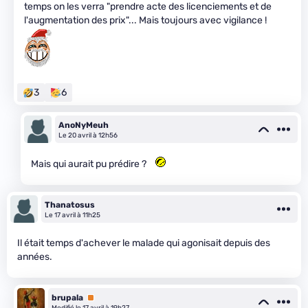
temps on les verra "prendre acte des licenciements et de
l'augmentation des prix"... Mais toujours avec vigilance !
3
6
AnoNyMeuh
Le 20 avril à 12h56
Mais qui aurait pu prédire ?
Thanatosus
Le 17 avril à 11h25
Il était temps d'achever le malade qui agonisait depuis des
années.
brupala
Premium
Modifié le 17 avril à 19h27