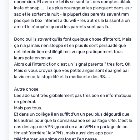
connexion. Et avec ce tel ils se sont fait des comptes tiktok,
insta et snap..... Les plus courageux les planquent dans leur
sac et le sortent la nuit - la plupart des parents savent mm
pas que la box internet a du wifi - les autres le laissent à un
ami et le récupère quand les parents sont pas là.
Donc oui ils
savent
qu'ils font quelque chose d'interdit. Mais
ça n'a jamais rien stoppé et en plus ils sont persuadé que
cet interdiction est illégitime, vu que pratiquement tous
leurs pote en on un.
Alors oui l'interdiction c'est un "signal parental" très fort. OK.
Mais si vous croyez que vos petits anges sont épargné par
la violence, la stupidité et la médiocrité des RS....
Autre chose:
Les ado sont très globalement pas très bon en informatique
en général.
Mais pas tous.
Et dans un collège il en suffit d'un un peu plus dégourdi que
les autres pour que la connaissance se partage
vite
. C'est le
cas des app de VPN (quand on a un VPN en partage de co ,
tlm est "derrière" le VPN) , mais aussi des app pour
télécharger les anime gratos et j'en passe.