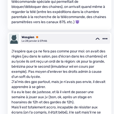
télécommande spéciale qui permettait de
bloquer/débloquer des chaines), on arrivait quand même à
regarder la télé (entre les expéditions dans la chambre
parentale à la recherche de la télécommande, des chaines
paramétrées vers les canaux 875, etc.)
Wosgien
Premium
Le 28 janvier à 07h46
J'espère que ça ne fera pas comme pour moi: on avait des
règles (jeu dans le salon, pas d'écran dans les chambres) et
au lycée ils ont reçu un ordi de la région: ok pour la grande,
bérézina pour le second (émulateur wii en cours par
exemple). Pas moyen d'enlever les droits admin à cause
d'un soft du lycée.
J'ai'mis des gpo partout, mais je n'avais pas envie, il devait
apprendre à se gérer.
Il a eu le bac de justesse, et là il vient de passer une
semaine à jouer aux jv (bon, ok, après un stage en
hoaraires de 12h et des gardes de 12h).
Mais'il est totalement accro, incapable de résister aux
écrans (on l'a compris, il étzit bébé), il le sait mais'il ne se