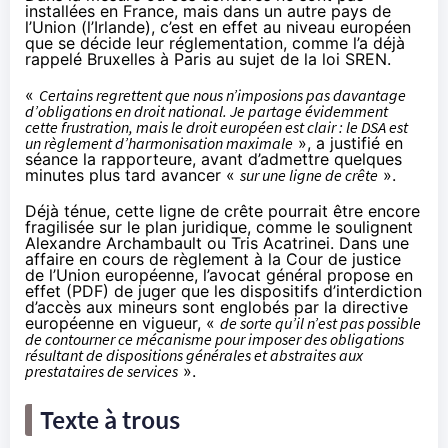
installées en France, mais dans un autre pays de
l’Union (l’Irlande), c’est en effet au niveau européen
que se décide leur réglementation, comme l’a déjà
rappelé Bruxelles à Paris
au sujet de la loi SREN
.
«
Certains regrettent que nous n’imposions pas davantage
d’obligations en droit national. Je partage évidemment
cette frustration, mais le droit européen est clair : le DSA est
un règlement d’harmonisation maximale
», a justifié en
séance la rapporteure, avant d’admettre quelques
minutes plus tard avancer «
sur une ligne de crête
».
Déjà ténue, cette ligne de crête pourrait être encore
fragilisée sur le plan juridique, comme le soulignent
Alexandre Archambault
ou
Tris Acatrinei
. Dans une
affaire en cours de règlement à la Cour de justice
de l’Union européenne, l’avocat général propose en
effet (
PDF
) de juger que les dispositifs d’interdiction
d’accès aux mineurs sont englobés par la directive
européenne en vigueur, «
de sorte qu’il n’est pas possible
de contourner ce mécanisme pour imposer des obligations
résultant de dispositions générales et abstraites aux
prestataires de services
».
Texte à trous