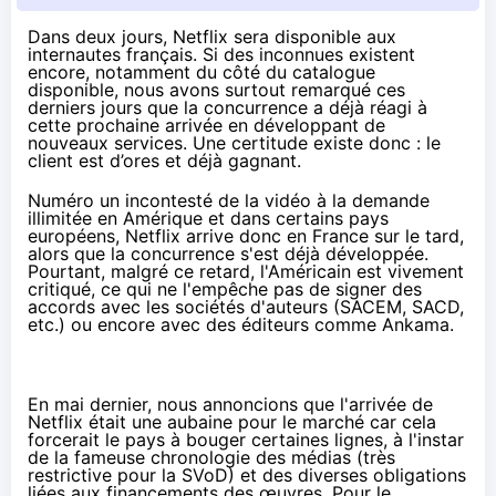
Dans deux jours, Netflix sera disponible aux
internautes français. Si des inconnues existent
encore, notamment du côté du catalogue
disponible, nous avons surtout remarqué ces
derniers jours que la concurrence a déjà réagi à
cette prochaine arrivée en développant de
nouveaux services. Une certitude existe donc : le
client est d’ores et déjà gagnant.
Numéro un incontesté de la vidéo à la demande
illimitée en Amérique et dans certains pays
européens,
Netflix
arrive donc en France sur le tard,
alors que la concurrence s'est déjà développée.
Pourtant, malgré ce retard, l'Américain est vivement
critiqué, ce qui ne l'empêche pas de signer des
accords avec les sociétés d'auteurs (
SACEM
,
SACD
,
etc.) ou encore avec des éditeurs comme
Ankama
.
En mai dernier, nous
annoncions
que l'arrivée de
Netflix
était une aubaine pour le marché car cela
forcerait le pays à bouger certaines lignes, à l'instar
de la fameuse chronologie des médias (très
restrictive pour la SVoD) et des diverses obligations
liées aux financements des œuvres. Pour le