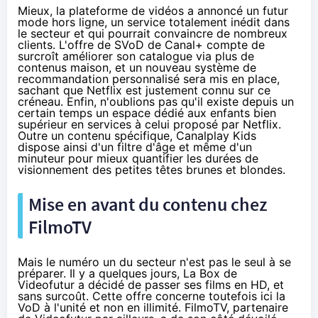
Mieux, la plateforme de vidéos a annoncé un futur
mode hors ligne, un service totalement inédit dans
le secteur et qui pourrait convaincre de nombreux
clients. L'offre de SVoD de Canal+ compte de
surcroît améliorer son catalogue via plus de
contenus maison, et un nouveau système de
recommandation personnalisé sera mis en place,
sachant que
Netflix
est justement connu sur ce
créneau. Enfin, n'oublions pas qu'il existe depuis un
certain temps un espace dédié aux enfants bien
supérieur en services à celui proposé par
Netflix
.
Outre un contenu spécifique, Canalplay Kids
dispose ainsi d'un filtre d'âge et même d'un
minuteur pour mieux quantifier les durées de
visionnement des petites têtes brunes et blondes.
Mise en avant du contenu chez
FilmoTV
Mais le numéro un du secteur n'est pas le seul à se
préparer. Il y a quelques jours, La Box de
Videofutur
a décidé de passer ses films en HD, et
sans surcoût
. Cette offre concerne toutefois ici la
VoD à l'unité et non en illimité.
FilmoTV
, partenaire