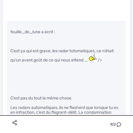
feuille_de_lune a écrit :
C’est ça qui est grave, les radar totomatiques, ce n’était
qu’un avant goût de ce qui nous attend ….
" />
C’est pas du tout la même chose.
Les radars automatiques, ils ne flashent que lorsque tu es
en infraction, c’est du flagrant-délit. La condamnation
(l’amende) vient une fois que tu as commis l’infraction,
jamais avant. Il n’y a aucune présomption de culpabilité,
102
mais une preuve claire et nette de culpabilité, très rarement
discutable. (faut pas être de mauvaise foi, les radars