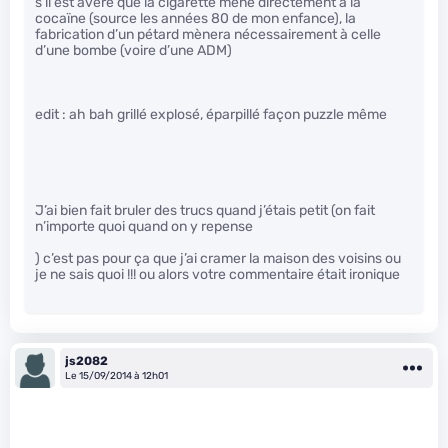
s’il est avéré que la cigarette mène directement à la
cocaïne (source les années 80 de mon enfance), la
fabrication d’un pétard mènera nécessairement à celle
d’une bombe (voire d’une ADM)
edit : ah bah grillé explosé, éparpillé façon puzzle même
J’ai bien fait bruler des trucs quand j’étais petit (on fait
n’importe quoi quand on y repense
) c’est pas pour ça que j’ai cramer la maison des voisins ou
je ne sais quoi !!! ou alors votre commentaire était ironique
js2082
Le 15/09/2014 à 12h01