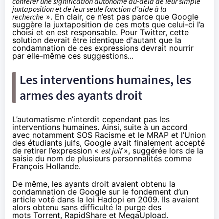
conférer une signification autonome au-delà de leur simple
juxtaposition et de leur seule fonction d’aide à la
recherche
». En clair, ce n’est pas parce que Google
suggère la juxtaposition de ces mots que celui-ci l’a
choisi et en est responsable. Pour Twitter, cette
solution devrait être identique d'autant que la
condamnation de ces expressions devrait nourrir
par elle-même ces suggestions...
Les interventions humaines, les
armes des ayants droit
L’automatisme n’interdit cependant pas les
interventions humaines. Ainsi,
suite à un accord
avec notamment SOS Racisme et le MRAP et l’Union
des étudiants juifs, Google avait finalement accepté
de retirer l’expression «
est juif
», suggérée lors de la
saisie du nom de plusieurs personnalités comme
François Hollande.
De même, les ayants droit avaient obtenu la
condamnation de Google sur le fondement d’un
article voté dans la loi
Hadopi
en 2009. Ils avaient
alors obtenu sans difficulté la purge des
mots
Torrent, RapidShare et MegaUpload.