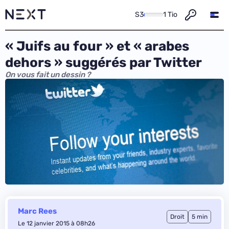
S3
1 Tio
« Juifs au four » et « arabes
dehors » suggérés par Twitter
On vous fait un dessin ?
Marc Rees
Droit
5 min
Le 12 janvier 2015 à 08h26