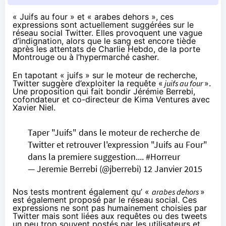
« Juifs au four » et « arabes dehors », ces
expressions sont actuellement suggérées sur le
réseau social Twitter. Elles provoquent une vague
d’indignation, alors que le sang est encore tiède
après les attentats de Charlie Hebdo, de la porte
Montrouge ou à l’hypermarché casher.
En tapotant « juifs » sur le moteur de recherche,
Twitter suggère d’exploiter la requête «
juifs au four
».
Une proposition qui fait bondir Jérémie Berrebi,
cofondateur et co-directeur de Kima Ventures avec
Xavier Niel.
Taper "Juifs" dans le moteur de recherche de
Twitter et retrouver l'expression "Juifs au Four"
dans la premiere suggestion....
#Horreur
— Jeremie Berrebi (@jberrebi)
12 Janvier 2015
Nos tests montrent également qu’ «
arabes dehors
»
est également proposé par le réseau social. Ces
expressions ne sont pas humainement choisies par
Twitter mais sont liées aux requêtes ou des tweets
un peu trop souvent postés par les utilisateurs et