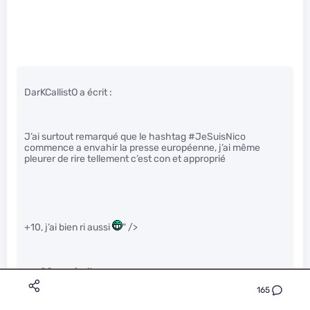
DarKCallistO a écrit :
J’ai surtout remarqué que le hashtag #JeSuisNico
commence a envahir la presse européenne, j’ai même
pleurer de rire tellement c’est con et approprié
+10, j’ai bien ri aussi
" />
psn00ps a écrit :
165