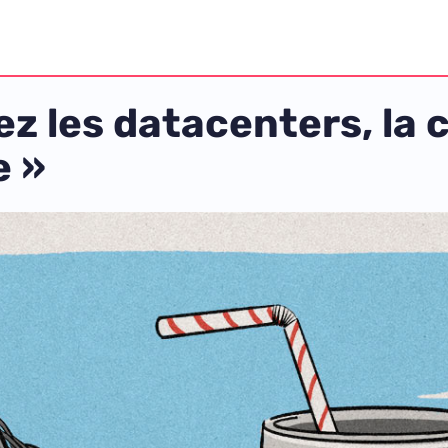
iez les datacenters, la 
e »