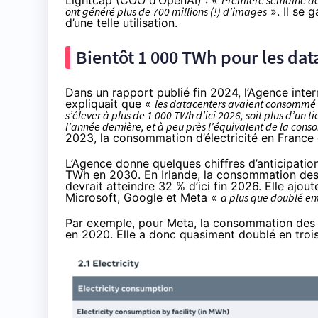
Lightcap
(COO d’OpenAI) : «
Première semaine de 
ont généré plus de 700 millions (!) d’images
». Il se 
d’une telle utilisation.
Bientôt 1 000 TWh pour les dat
Dans un
rapport publié fin 2024
, l’Agence inte
expliquait que «
les datacenters avaient consommé e
s’élever à plus de 1 000 TWh d’ici 2026, soit plus d’un t
l’année dernière, et à peu près l’équivalent de la con
2023, la
consommation d’électricité en France
L’Agence donne quelques chiffres d’anticipatio
TWh en 2030. En Irlande, la consommation des 
devrait atteindre 32 % d’ici fin 2026. Elle a
Microsoft, Google et Meta «
a plus que doublé en
Par exemple, pour Meta, la consommation des 
en 2020. Elle a donc quasiment doublé en trois