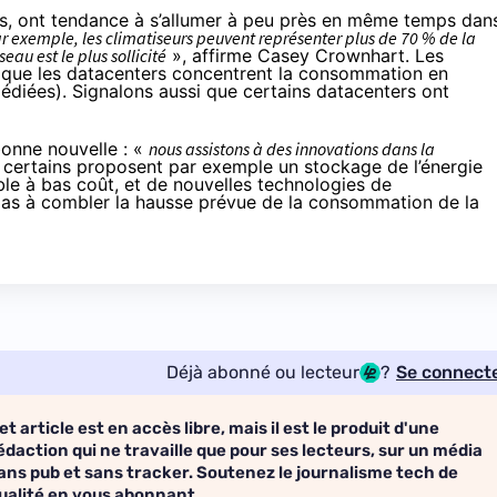
rs, ont tendance à s’allumer à peu près en même temps dan
ar exemple, les climatiseurs peuvent représenter plus de 70 % de la
au est le plus sollicité
», affirme Casey Crownhart. Les
rs que les datacenters concentrent la consommation en
dédiées). Signalons aussi que certains datacenters ont
onne nouvelle : «
nous assistons à des innovations dans la
e certains proposent par exemple un stockage de l’énergie
ble à bas coût, et de nouvelles technologies de
 pas à combler la hausse prévue de la consommation de la
Déjà abonné ou lecteur
?
Se connect
et article est en accès libre, mais il est le produit d'une
édaction qui ne travaille que pour ses lecteurs, sur un média
ans pub et sans tracker. Soutenez le journalisme tech de
ualité en vous abonnant.