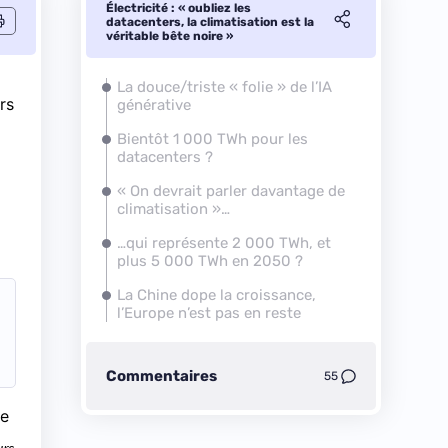
Électricité : « oubliez les
datacenters, la climatisation est la
véritable bête noire »
La douce/triste « folie » de l’IA
rs
générative
Bientôt 1 000 TWh pour les
datacenters ?
« On devrait parler davantage de
climatisation »…
…qui représente 2 000 TWh, et
plus 5 000 TWh en 2050 ?
La Chine dope la croissance,
l’Europe n’est pas en reste
Commentaires
55
de