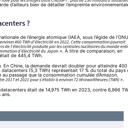
folie pour les images dans ChatGPT : plus de 130 millions d’utilisate
garde d’ailleurs bien de détailler l’empreinte environnemental
acenters ?
rnationale de l’énergie atomique (IAEA, sous l’égide de l’ONU
nviron 460 TWh d’électricité en 2022. Cette consommation pourrait
iers de l’électricité produite par les centrales nucléaires du monde enti
sommation d’électricité du Japon
». À titre de comparaison, en
était de 445,4 TWh.
n. En Chine, la demande devrait doubler pour atteindre 400
datacenters (5,3 TWh) représentait 17 % du total du pays 
joute au passage que la consommation cumulée d’Amazon,
tre 2017 et 2021 pour s’établir à environ 72 térawattheures (TWh)
».
datacenters était de 14,975 TWh en 2023, contre 6,966 T
 ans.