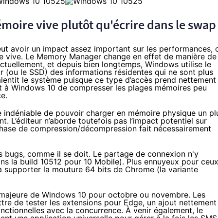
oire vive plutôt qu'écrire dans le swap
eut avoir un impact assez important sur les performances, 
e vive. Le Memory Manager change en effet de manière de
tuellement, et depuis bien longtemps, Windows utilise le
ur (ou le
SSD
) des informations résidentes qui ne sont plus
 ralentit le système puisque ce type d’accès prend nettement
t à
Windows 10
de compresser les plages mémoires peu
ce.
ge indéniable de pouvoir charger en mémoire physique un pl
. L’éditeur n’aborde toutefois pas l’impact potentiel sur
 phase de compression/décompression fait nécessairement
 bugs, comme il se doit. Le partage de connexion n'y
s la build 10512 pour 10 Mobile). Plus ennuyeux pour ceu
l à supporter la mouture 64 bits de Chrome (la variante
 majeure de
Windows 10
pour octobre ou novembre. Les
re de tester les extensions pour Edge, un ajout nettement
nctionnelles avec la concurrence. À venir également, le