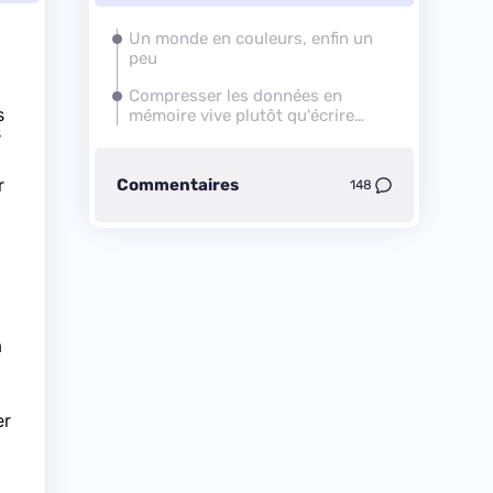
Un monde en couleurs, enfin un
peu
Compresser les données en
s
mémoire vive plutôt qu'écrire
s
dans le swap
r
Commentaires
148
a
er