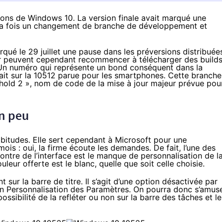
rsions de Windows 10. La version finale avait marqué une
 la fois un changement de branche de développement et
qué le 29 juillet une pause dans les préversions distribuée
er peuvent cependant recommencer à télécharger des build
 Un numéro qui représente un bond conséquent dans la
ait sur la 10512 parue pour les
smartphones
. Cette branche
eshold 2 », nom de code de la mise à jour majeur prévue pou
n peu
bitudes. Elle sert cependant à Microsoft pour une
s : oui, la firme écoute les demandes. De fait, l’une des
ontre de l’interface est le manque de personnalisation de l
leur offerte est le blanc, quelle que soit celle choisie.
 sur la barre de titre. Il s’agit d’une option désactivée par
ction Personnalisation des Paramètres. On pourra donc s’amus
ssibilité de la refléter ou non sur la barre des tâches et le