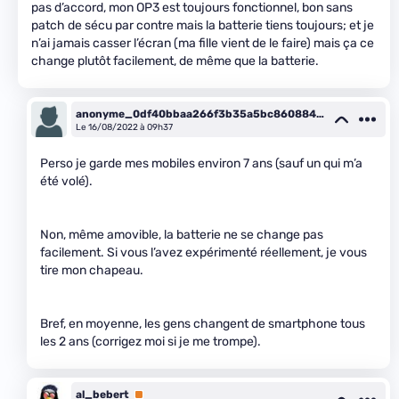
pas d’accord, mon OP3 est toujours fonctionnel, bon sans
patch de sécu par contre mais la batterie tiens toujours; et je
n’ai jamais casser l’écran (ma fille vient de le faire) mais ça ce
change plutôt facilement, de même que la batterie.
anonyme_0df40bbaa266f3b35a5bc8608849e
6bb
Le 16/08/2022 à 09h37
Perso je garde mes mobiles environ 7 ans (sauf un qui m’a
été volé).
Non, même amovible, la batterie ne se change pas
facilement. Si vous l’avez expérimenté réellement, je vous
tire mon chapeau.
Bref, en moyenne, les gens changent de smartphone tous
les 2 ans (corrigez moi si je me trompe).
al_bebert
Premium