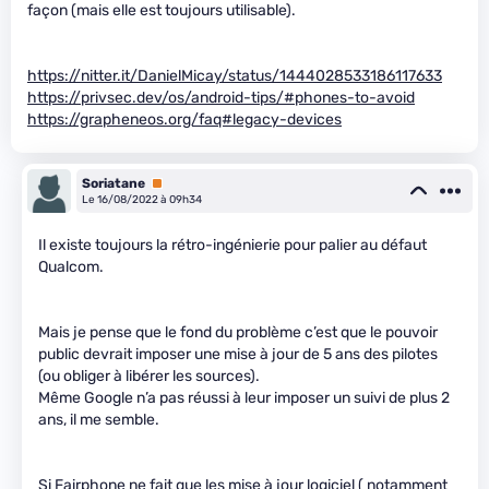
façon (mais elle est toujours utilisable).
https://nitter.it/DanielMicay/status/1444028533186117633
https://privsec.dev/os/android-tips/#phones-to-avoid
https://grapheneos.org/faq#legacy-devices
Soriatane
Premium
Le 16/08/2022 à 09h34
Il existe toujours la rétro-ingénierie pour palier au défaut
Qualcom.
Mais je pense que le fond du problème c’est que le pouvoir
public devrait imposer une mise à jour de 5 ans des pilotes
(ou obliger à libérer les sources).
Même Google n’a pas réussi à leur imposer un suivi de plus 2
ans, il me semble.
Si Fairphone ne fait que les mise à jour logiciel ( notamment