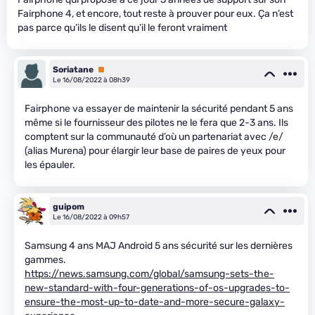
Fairphone 4, et encore, tout reste à prouver pour eux. Ça n’est
pas parce qu’ils le disent qu’il le feront vraiment
Soriatane
Premium
Le 16/08/2022 à 08h39
Fairphone va essayer de maintenir la sécurité pendant 5 ans
même si le fournisseur des pilotes ne le fera que 2-3 ans. Ils
comptent sur la communauté d’où un partenariat avec /e/
(alias Murena) pour élargir leur base de paires de yeux pour
les épauler.
guipom
Le 16/08/2022 à 09h57
Samsung 4 ans MAJ Android 5 ans sécurité sur les dernières
gammes.
https://news.samsung.com/global/samsung-sets-the-
new-standard-with-four-generations-of-os-upgrades-to-
ensure-the-most-up-to-date-and-more-secure-galaxy-