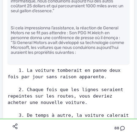
informatique, nous conduirions aujourd’hui des autos
coûtant 25 dollars et qui parcourraient 1000 miles avec un
seul gallon d’essence.”
Si cela impressionna l’assistance, la réaction de General
Motors ne se fit pas attendre : Son PDG M.Welch en
personne donna une conférence de presse où il énonça :
“Si General Motors avait développé sa technologie comme
Microsoft, les voitures que nous conduirions aujourd’hui
auraient les propriétés suivantes :
    1. La voiture tomberait en panne deux 
fois par jour sans raison apparente.
    2. Chaque fois que les lignes seraient 
repeintes sur les routes, vous devriez 
acheter une nouvelle voiture.
    3. De temps à autre, la voiture calerait 
sans raison sur l'autoroute. Vous trouveriez 
ça normal, 
88
   redémarreriez et continueriez votre 