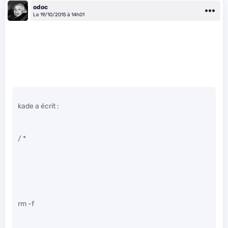
odoc
Le 19/10/2015 à 14h01
kade a écrit :
/ *
rm -f