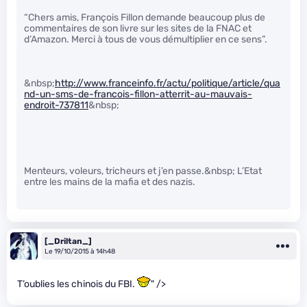
“Chers amis, François Fillon demande beaucoup plus de
commentaires de son livre sur les sites de la FNAC et
d’Amazon. Merci à tous de vous démultiplier en ce sens”.
&nbsp;
http://www.franceinfo.fr/actu/politique/article/qua
nd-un-sms-de-francois-fillon-atterrit-au-mauvais-
endroit-737811
&nbsp;
Menteurs, voleurs, tricheurs et j’en passe.&nbsp; L’Etat
entre les mains de la mafia et des nazis.
[_Driltan_]
Le 19/10/2015 à 14h48
T’oublies les chinois du FBI.
" />