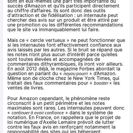
sont en eux-mêmes une part très importante du
succès d’
Amazon
et qu’ils participent directement
au chiffre d’affaires. Ils sont donc des outils
d'attraction et de fidélisation : un internaute peut
chercher des avis sur un produit et être attiré par
une promotion ou les différentes recommandations
que le site va immanquablement lui faire.
Mais ce « cercle vertueux » ne peut fonctionner que
si les internautes font effectivement confiance aux
avis laissés par les autres. Si le bruit se répand que
les notes n’ont plus aucun d’intérêt parce qu’elles
sont toutes élevées et accompagnées de
commentaires dithyrambiques, ils iront voir ailleurs.
En août 2012 déjà, le magazine Forbes
abordait la
question
en parlant du «
noyau pourri
» d’
Amazon
.
Même son de cloche
chez le New York Times
, qui
traitait des faux commentaires pour «
booster
» les
ventes de livres.
Pour
Amazon
cependant, le phénomène reste
circonscrit à un petit périmètre et les notes
maximales sont rares. Les internautes peuvent donc
«
continuer à avoir confiance
» dans le système de
notation. En France, on rappellera que le
projet de
loi numérique
d'Axelle Lemaire prévoit de lutter
contre les faux avis en renforçant notamment la
responsabilité des sites qui les hébergent.