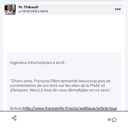
Pr. Thibault
Le 19/10/2015 à 14h54
Ingénieur informaticien a écrit :
“Chers amis, François Fillon demande beaucoup plus de
commentaires de son livre sur les sites de la FNAC et
d’Amazon. Merci à tous de vous démultiplier en ce sens”.
&nbsp;
http://www.franceinfo.fr/actu/politique/article/qua
nd-un-sms-de-francois-fillon-atterrit-au-mauvais-
endroit-737811
&nbsp;
81