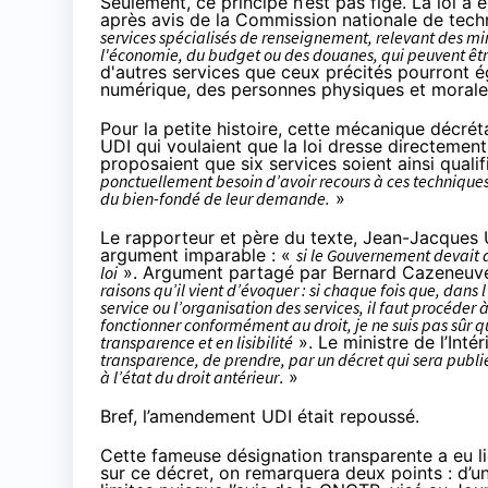
Seulement, ce principe n’est pas figé. La loi a 
après avis de la Commission nationale de tec
services spécialisés de renseignement, relevant des mini
l'économie, du budget ou des douanes, qui peuvent être
d'autres services que ceux précités pourront 
numérique, des personnes physiques et morale
Pour la petite histoire, cette mécanique décré
UDI qui voulaient que la loi dresse directement
proposaient que six services soient ainsi quali
ponctuellement besoin d’avoir recours à ces techniques,
du bien-fondé de leur demande.
»
Le rapporteur et père du texte, Jean-Jacques 
argument imparable : «
si le Gouvernement devait 
loi
». Argument partagé par Bernard Cazeneuve
raisons qu’il vient d’évoquer : si chaque fois que, dan
service ou l’organisation des services, il faut procéder
fonctionner conformément au droit, je ne suis pas sûr q
transparence et en lisibilité
». Le ministre de l’Inté
transparence, de prendre, par un décret qui sera publié
à l’état du droit antérieur
. »
Bref, l’amendement UDI était repoussé.
Cette fameuse désignation transparente a eu l
sur ce décret, on remarquera deux points : d’un