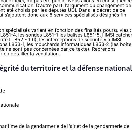
rnal officiel, n’a pas été publié. Nous allons en conséquence
ommunication. D’autre part, l’argument du changement de
ent été choisis par les députés UDI. Dans le décret de ce
i s’ajoutent donc aux 6 services spécialisés désignés fin
n spécialisés varient en fonction des finalités poursuivies :
n
L851-4
, les sondes
L851-1
les balises
L851-5
, l'IMSI catche
urité
L. 852 - 1 (I)
, les interceptions de sécurité via IMSI
ions
L853-1
, les mouchards informatiques
L853-2
(les boite
ste ne sont pas concernées par ce texte). Reprenons
r en détailler la ventilation.
grité du territoire et la défense nationa
lle
nationale
aritime de la gendarmerie de l'air et de la gendarmerie de