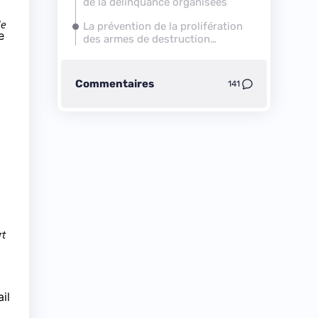
de la délinquance organisées
de
La prévention de la prolifération
e
des armes de destruction
massive
Commentaires
141
rt
il