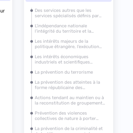
sur
Des services autres que les
services spécialisés définis par
décret
L’indépendance nationale
t
l’intégrité du territoire et la
défense nationale
Les intérêts majeurs de la
politique étrangère, l’exécution
des engagements européens et
Les intérêts économiques
internationaux de la France et la
industriels et scientifiques
prévention de toute forme
majeurs de la France
d’ingérence étrangère
La prévention du terrorisme
La prévention des atteintes à la
forme républicaine des
institutions
Actions tendant au maintien ou à
la reconstitution de groupements
dissous
Prévention des violences
collectives de nature à porter
gravement atteinte à la paix
La prévention de la criminalité et
publique