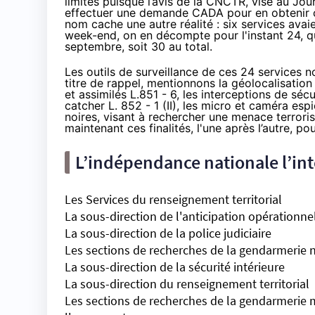
limites puisque l’avis de la CNCTR, visé au Jou
effectuer une demande CADA pour en obtenir c
nom cache une autre réalité : six services avai
week-end, on en décompte pour l'instant 24, qu
septembre, soit 30 au total.
Les outils de surveillance de ces 24 services no
titre de rappel, mentionnons la géolocalisatio
et assimilés
L.851 - 6
, les interceptions de séc
catcher
L. 852 - 1 (II)
, les micro et caméra esp
noires, visant à rechercher une menace terrori
maintenant ces finalités, l'une après l’autre, pou
L’indépendance nationale l’inté
Les Services du renseignement territorial
La sous-direction de l'anticipation opérationne
La sous-direction de la police judiciaire
Les sections de recherches de la gendarmerie 
La sous-direction de la sécurité intérieure
La sous-direction du renseignement territorial
Les sections de recherches de la gendarmerie m