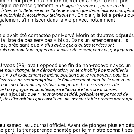
également prévu qu’un autre décret en Conseil d’État, pris
hnique de renseignement, «
désigne les services, autres que les
stres de la Défense et de l'Intérieur ainsi que des ministres chargés 
 autorisés à recourir aux techniques
». En clair, la loi a prévu qu
également s'immiscer dans la vie privée, notamment
s.
tale avait été contestée par Hervé Morin et d’autres députés
 la liste de ces services « bis ». Dans
un amendement
, ils
fiés, précisant que «
s’il s’avère que d’autres services ont
 ils pourront faire appel aux services de renseignement, qui jugeront
Urvoas (PS) avait
opposé une fin de non-recevoir
avec un
demain changer leur dénomination, on serait obligé de modifier la
 : «
J’ai exactement la même position que le rapporteur, pour les
s l’exercice de ses prérogatives, le Gouvernement modifie le nom d’un
 à une modification législative pour permettre à ces services de
ue l’on y gagne en souplesse, en efficacité et encore moins en
rieur ajoutait que «
nous avons décidé, précisément par souci de
, des dispositions qui constituent un incontestable progrès par rappo
ieu
samedi au Journal officiel
. Avant de plonger plus en déta
e part, la transparence chantée par le ministre connait ses