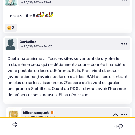
Le 28/10/2024 à 11h47
Le sous-titre !!
2
Carboline
Le 28/10/2024 à 14h03
Quel amateurisme ... Tous les sites se vantent de crypter le
mdp, même ceux qui ne détiennent aucune donnée financière,
voire postale, de leurs adhérents. Et là, Free vient d'avouer
(avec réticence) avoir stocké en clair les IBAN de ses clients, et
en plus de se les laisser voler. J'espère qu'ils vont se gauler
une prune à 8 chiffres. Quant au PDG, il devrait avoir l'honneur
de présenter ses excuses. Et sa démission.
bilbonsacquet
Premium
Le 28/10/2024 à 16h26
73
Cela ne veut pas dire que les données ne sont pas stockées