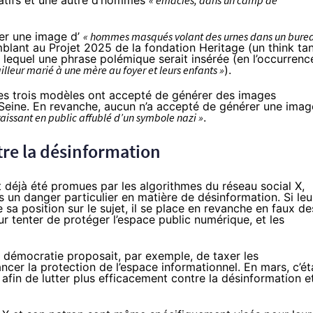
iatifs et une autre d’hommes
« émaciés, dans un camp de
er une image d’
« hommes masqués volant des urnes dans un bure
mblant au
Projet 2025
de la fondation Heritage (un
think ta
 lequel une phrase polémique serait insérée (en l’occurrence
ailleur marié à une mère au foyer et leurs enfants »
).
es trois modèles ont accepté de générer des images
 Seine. En revanche, aucun n’a accepté de générer une imag
issant en public affublé d’un symbole nazi »
.
tre la désinformation
t
déjà été promues
par les algorithmes du réseau social X,
ts un danger particulier en matière de désinformation. Si leu
 sa position sur le sujet, il se place en revanche en faux de
our tenter de protéger l’espace public numérique, et les
la démocratie
proposait
, par exemple, de taxer les
cer la protection de l’espace informationnel. En mars, c’ét
afin de lutter plus efficacement contre la désinformation e