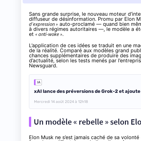
Sans grande surprise, le nouveau moteur d’intell
diffuseur de désinformation. Promu par Elon M
d’expression »
auto-proclamé — quand bien mêm
à divers
régimes autoritaires
—, le modèle a ét
et
« anti-woke »
.
L’application de ces idées se traduit en une m
de la réalité. Comparé aux modèles grand pub
chances supplémentaires de produire des imag
d’actualité, selon les
tests menés
par l’entrepri
Newsguard.
IA
xAI lance des préversions de Grok-2 et ajout
Mercredi 14 août 2024 à 12h18
Un modèle « rebelle » selon E
Elon Musk ne s’est jamais caché de sa volont