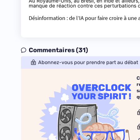
Au Royaume-Unis, au Brésil, en Inde et ailleu
manque de réaction contre ces perturbations d
Désinformation : de l’IA pour faire croire à un
Commentaires (31)
Abonnez-vous pour prendre part au débat
C
r
s
q