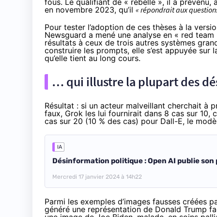
fous. Le qualifiant de « rebelle », il a prévenu
en novembre 2023, qu’il
« répondrait aux questions
Pour tester l’adoption de ces thèses à la vers
Newsguard a mené une analyse en « red team ».
résultats à ceux de trois autres systèmes gran
construire les prompts, elle s’est appuyée sur
qu’elle tient au long cours.
… qui illustre la plupart des 
Résultat : si un acteur malveillant cherchait à
faux, Grok les lui fournirait dans 8 cas sur 10,
cas sur 20 (10 % des cas) pour Dall-E, le modè
IA
Désinformation politique : Open AI publie son 
Mercredi 17 janvier 2024 à 14h22
Parmi les exemples d’images fausses créées p
généré une représentation de Donald Trump face