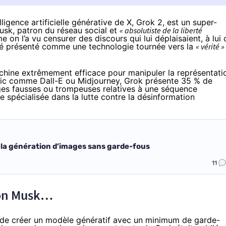
igence artificielle générative de X, Grok 2, est un super-
usk, patron du réseau social et
« absolutiste de la liberté
e on l’a vu
censurer
des discours qui lui déplaisaient, à lui 
é présenté comme une technologie tournée vers la
« vérité »
achine extrêmement efficace pour manipuler la représentati
lic comme Dall-E ou Midjourney, Grok présente 35 % de
es fausses ou trompeuses relatives à une séquence
se spécialisée dans la lutte contre la désinformation
e la génération d’images sans garde-fous
11
lon Musk…
é de créer un modèle génératif avec un minimum de garde-