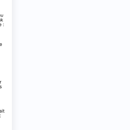
au
nk
 :
e
r
s
ait
t