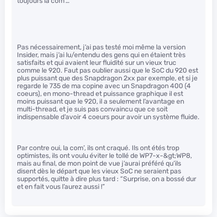
toujours la com’…
Pas nécessairement, j’ai pas testé moi même la version
Insider, mais j’ai lu/entendu des gens qui en étaient très
satisfaits et qui avaient leur fluidité sur un vieux truc
comme le 920. Faut pas oublier aussi que le SoC du 920 est
plus puissant que des Snapdragon 2xx par exemple, et si je
regarde le 735 de ma copine avec un Snapdragon 400 (4
coeurs), en mono-thread et puissance graphique il est
moins puissant que le 920, il a seulement l’avantage en
multi-thread, et je suis pas convaincu que ce soit
indispensable d’avoir 4 coeurs pour avoir un système fluide.
Par contre oui, la com’, ils ont craqué. Ils ont étés trop
optimistes, ils ont voulu éviter le tollé de WP7-x-&gt;WP8,
mais au final, de mon point de vue j’aurai préféré qu’ils
disent dès le départ que les vieux SoC ne seraient pas
supportés, quitte à dire plus tard : “Surprise, on a bossé dur
et en fait vous l’aurez aussi !”