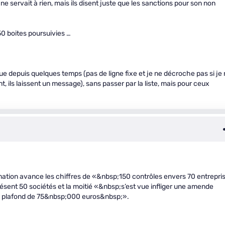
te ne servait à rien, mais ils disent juste que les sanctions pour son non
50 boites poursuivies …
ue depuis quelques temps (pas de ligne fixe et je ne décroche pas si je
, ils laissent un message), sans passer par la liste, mais pour ceux
mation avance les chiffres de «&nbsp;150 contrôles envers 70 entrepri
résent 50 sociétés et la moitié «&nbsp;s’est vue infliger une amende
le plafond de 75&nbsp;000 euros&nbsp;».