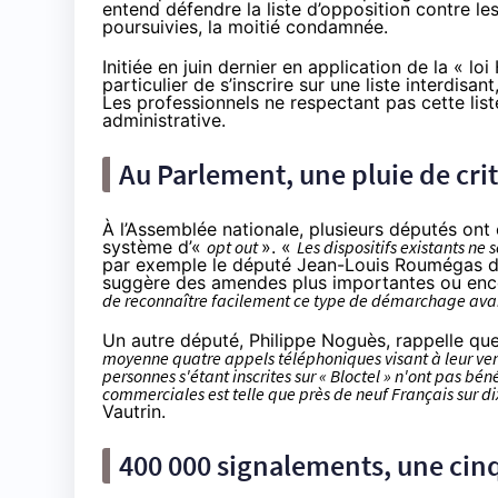
entend défendre la liste d’opposition contre le
poursuivies, la moitié condamnée.
Initiée en juin dernier
en application de la «
loi
particulier de s’inscrire
sur une liste
interdisant
Les professionnels ne respectant pas cette lis
administrative.
Au Parlement, une pluie de cri
À l’Assemblée nationale, plusieurs députés ont
système d’«
opt out
». «
Les dispositifs existants ne
par exemple le député Jean-Louis Roumégas
d
suggère des amendes plus importantes ou en
de reconnaître facilement ce type de démarchage ava
Un autre député,
Philippe Noguès
, rappelle qu
moyenne quatre appels téléphoniques visant à leur ven
personnes s'étant inscrites sur «
Bloctel
» n'ont pas bén
commerciales est telle que près de neuf Français sur d
Vautrin
.
400 000 signalements, une cin