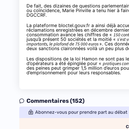
De fait, des dizaines de questions parlementa
ou coïncidence, Marie Pinville a tenu hier à fai
DGCCRF.
La plateforme
bloctel.gouv.fr
a ainsi déjà accu
réclamations enregistrées en décembre dernier. 
consommation avance les chiffres de «
150 cont
jusqu’à présent 50 sociétés et la moitié «
s’est 
importants, le plafond de 75 000 euros
». Ces donnée
deux sanctions claironnées voilà
un peu plus 
Les dispositions de la
loi Hamon
ne sont pas le
d’opérateurs a été épinglée pour «
pratiques co
des peines peut grimper 1,5 million d’euros po
d’emprisonnement pour leurs responsables.
Commentaires (152)
Abonnez-vous pour prendre part au débat
C