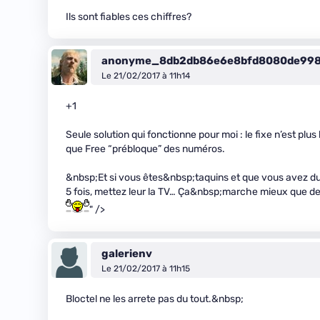
Ils sont fiables ces chiffres?
anonyme_8db2db86e6e8bfd8080de99
Le 21/02/2017 à 11h14
+1
Seule solution qui fonctionne pour moi : le fixe n’est plu
que Free “prébloque” des numéros.
&nbsp;Et si vous êtes&nbsp;taquins et que vous avez du 
5 fois, mettez leur la TV… Ça&nbsp;marche mieux que de
" />
galerienv
Le 21/02/2017 à 11h15
Bloctel ne les arrete pas du tout.&nbsp;