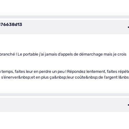
876638d13
s branché ! Le portable j’ai jamais d’appels de démarchage mais je crois
temps, faites leur en perdre un peu ! Répondez lentement, faites répét
 s’énerver&nbsp;et en plus ça&nbsp;leur coûte&nbsp;de l’argent !&nbs