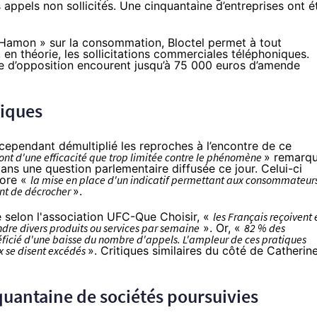
s appels non sollicités. Une cinquantaine d’entreprises ont é
 Hamon
» sur la consommation,
Bloctel
permet à tout
, en théorie, les sollicitations commerciales téléphoniques.
te d’opposition encourent jusqu’à 75 000 euros d’amende
tiques
 cependant démultiplié les reproches à l’encontre de ce
 sont d'une efficacité que trop limitée contre le phénomène
» remarq
ans une question parlementaire
diffusée ce jour. Celui-ci
core «
la mise en place d'un indicatif permettant aux consommateur
nt de décrocher
».
e
selon l'association UFC-Que Choisir
, «
les Français reçoivent 
dre divers produits ou services par semaine
». Or, «
82 % des
éficié d'une baisse du nombre d'appels. L'ampleur de ces pratiques
ix se disent excédés
». Critiques similaires du côté de
Catherin
quantaine de sociétés poursuivies