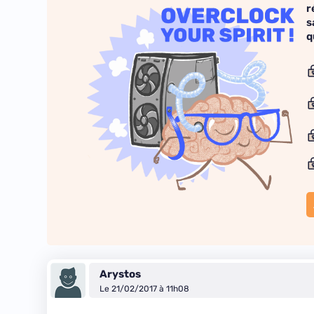
r
s
q
Arystos
Le 21/02/2017 à 11h08