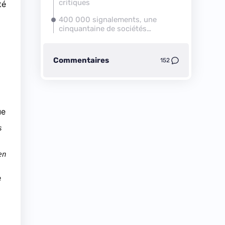
critiques
té
400 000 signalements, une
cinquantaine de sociétés
poursuivies
Commentaires
152
ue
s
en
e