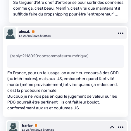
Se targuer d’être chef d’entreprise pour sortir des conneries
comme ça, c’est beau. M’enfin, c’est vrai que maintenant il
suffit de faire du dropshipping pour être “entrepreneur” …
alex.d.
Premium
Le 23/01/2023 à 08h18
(reply:2116020:consommateurnumérique)
En France, pour un tel usage, on aurait eu recours à des CDD
(ou intérimaires), mais aux US, embaucher quand l’activité
monte (même provisoirement) et virer quand ça redescend,
c’est la procédure normale.
Du coup je ne vois pas en quoi le jugement de valeur sur les
PDG pourrait être pertinent : ils ont fait leur boulot,
conformément aux us et coutumes US.
barlav
Premium
Le 23/01/2023 à 08h35