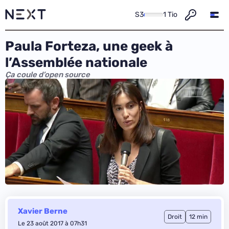
S3
1 Tio
Paula Forteza, une geek à
l’Assemblée nationale
Ça coule d’open source
Xavier Berne
Droit
12 min
Le 23 août 2017 à 07h31