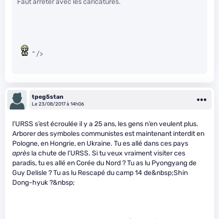
Faut arrêter avec les caricatures.
" />
tpeg5stan
Le 23/08/2017 à 14h06
l’URSS s’est écroulée il y a 25 ans, les gens n’en veulent plus.
Arborer des symboles communistes est maintenant interdit en
Pologne, en Hongrie, en Ukraine. Tu es allé dans ces pays
après
la chute de l’URSS. Si tu veux vraiment visiter ces
paradis, tu es allé en Corée du Nord ? Tu as lu Pyongyang de
Guy Delisle ? Tu as lu Rescapé du camp 14 de&nbsp;Shin
Dong-hyuk ?&nbsp;