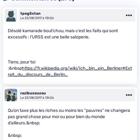
tpeg5stan
Le 23/08/2017 à 13h26
Désolé kamarade bout’chou, mais c’est les faits qui sont
excessifs : l’URSS est une belle saloperie.
Tiens, pour toi
:&nbsp
https://fr.wikipedia.org/wiki/Ich_bin_ein_Berliner#Ext
rait_du_discours_de_Berlin…
razibuzouzou
Le 23/08/2017 à 13h26
Qu’on taxe plus les riches ou moins les “pauvres” ne changera
pas grand chose pour moi ou pour bien du monde
d’ailleurs.&nbsp;
&nbsp;