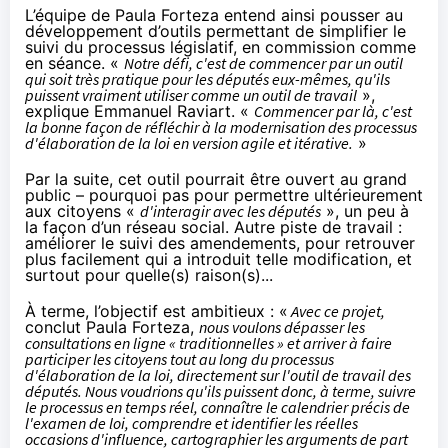
L’équipe de Paula Forteza entend ainsi pousser au
développement d’outils permettant de simplifier le
suivi du processus législatif, en commission comme
en séance. «
Notre défi, c'est de commencer par un outil
qui soit très pratique pour les députés eux-mêmes, qu'ils
puissent vraiment utiliser comme un outil de travail
»,
explique Emmanuel Raviart. «
Commencer par là, c'est
la bonne façon de réfléchir à la modernisation des processus
d'élaboration de la loi en version agile et itérative.
»
Par la suite, cet outil pourrait être ouvert au grand
public – pourquoi pas pour permettre ultérieurement
aux citoyens «
d'interagir avec les députés
», un peu à
la façon d’un réseau social. Autre piste de travail :
améliorer le suivi des amendements, pour retrouver
plus facilement qui a introduit telle modification, et
surtout pour quelle(s) raison(s)...
À terme, l’objectif est ambitieux : «
Avec ce projet,
conclut Paula Forteza,
nous voulons dépasser les
consultations en ligne « traditionnelles » et arriver à faire
participer les citoyens tout au long du processus
d'élaboration de la loi, directement sur l'outil de travail des
députés. Nous voudrions qu'ils puissent donc, à terme, suivre
le processus en temps réel, connaître le calendrier précis de
l'examen de loi, comprendre et identifier les réelles
occasions d'influence, cartographier les arguments de part