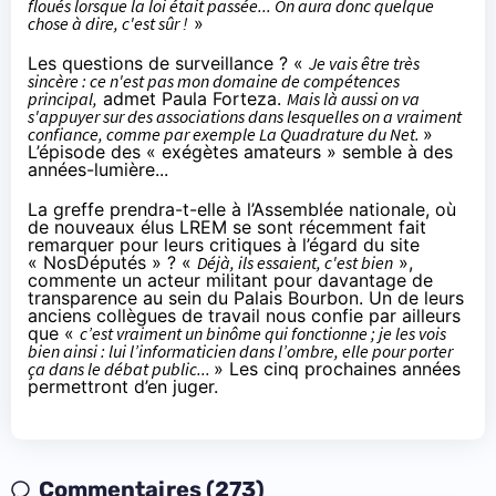
floués lorsque la loi était passée... On aura donc quelque
chose à dire, c'est sûr !
»
Les questions de surveillance ? «
Je vais être très
sincère : ce n'est pas mon domaine de compétences
principal,
admet Paula Forteza.
Mais là aussi on va
s'appuyer sur des associations dans lesquelles on a vraiment
confiance, comme par exemple La Quadrature du Net.
»
L’épisode des « exégètes amateurs » semble à des
années-lumière...
La greffe prendra-t-elle à l’Assemblée nationale, où
de nouveaux élus LREM se sont récemment fait
remarquer pour leurs
critiques à l’égard du site
« NosDéputés »
? «
Déjà, ils essaient, c'est bien
»,
commente un acteur militant pour davantage de
transparence au sein du Palais Bourbon. Un de leurs
anciens collègues de travail nous confie par ailleurs
que «
c’est vraiment un binôme qui fonctionne ; je les vois
bien ainsi : lui l’informaticien dans l’ombre, elle pour porter
ça dans le débat public...
» Les cinq prochaines années
permettront d’en juger.
Commentaires (273)