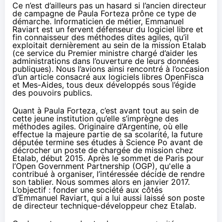
Ce n’est d’ailleurs pas un hasard si l’ancien directeur
de campagne de Paula Forteza prône ce type de
démarche. Informaticien de métier, Emmanuel
Raviart est un fervent défenseur du logiciel libre et
fin connaisseur des
méthodes dites agiles
, qu’il
exploitait dernièrement au sein de la mission Etalab
(ce service du Premier ministre chargé d’aider les
administrations dans l’ouverture de leurs données
publiques). Nous l’avions ainsi rencontré à l’occasion
d’un
article consacré aux logiciels libres OpenFisca
et Mes-Aides
, tous deux développés sous l’égide
des pouvoirs publics.
Quant à Paula Forteza, c’est avant tout au sein de
cette jeune institution qu’elle s’imprègne des
méthodes agiles.
Origin
aire d’Argentine, où elle
effectue la majeure partie de sa scolarité, la future
députée termine ses études à Science Po avant de
décrocher un poste de chargée de mission chez
Etalab, début 2015. Après le sommet de Paris pour
l’Open Government Partnership (OGP), qu'elle a
contribué à organiser, l’intéressée décide de rendre
son tablier. Nous sommes alors en janvier 2017.
L’objectif : fonder une société aux côtés
d’Emmanuel Raviart, qui a lui aussi laissé son poste
de directeur technique-développeur chez Etalab.