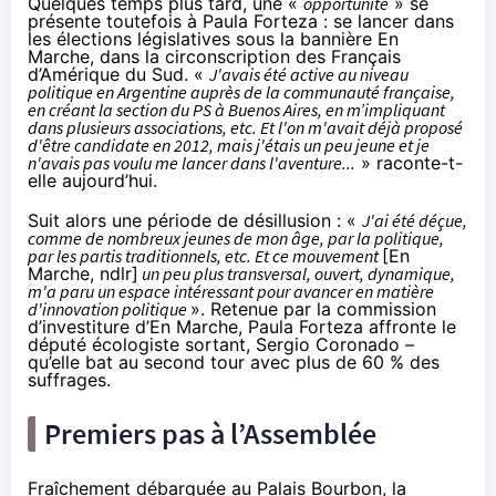
Quelques temps plus tard, une «
opportunité
» se
présente toutefois à Paula Forteza : se lancer dans
les élections législatives sous la bannière En
Marche, dans la circonscription des Français
d’Amérique du Sud. «
J'avais été active au niveau
politique en Argentine auprès de la communauté française,
en créant la section du PS à Buenos Aires, en m’impliquant
dans plusieurs associations, etc. Et l'on m'avait déjà proposé
d'être candidate en 2012, mais j'étais un peu jeune et je
n'avais pas voulu me lancer dans l'aventure...
» raconte-t-
elle aujourd’hui.
Suit alors une période de désillusion : «
J'ai été déçue,
comme de nombreux jeunes de mon âge, par la politique,
par les partis traditionnels, etc. Et ce mouvement
[En
Marche, ndlr]
un peu plus transversal, ouvert, dynamique,
m'a paru un espace intéressant pour avancer en matière
d'innovation politique
». Retenue par la commission
d’investiture d’En Marche, Paula Forteza affronte le
député écologiste sortant, Sergio Coronado –
qu’elle bat au second tour avec plus de 60 % des
suffrages.
Premiers pas à l’Assemblée
Fraîchement débarquée au Palais Bourbon, la