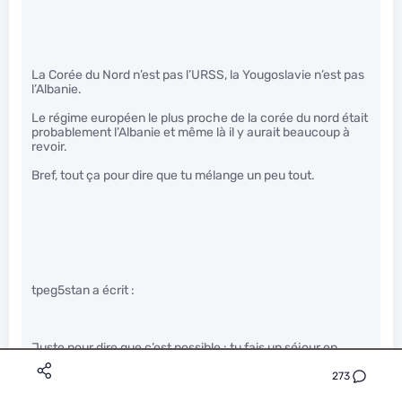
La Corée du Nord n’est pas l’URSS, la Yougoslavie n’est pas
l’Albanie.
Le régime européen le plus proche de la corée du nord était
probablement l’Albanie et même là il y aurait beaucoup à
revoir.
Bref, tout ça pour dire que tu mélange un peu tout.
tpeg5stan a écrit :
Juste pour dire que c’est possible : tu fais un séjour en
Chine, et une fois là-bas tu as le droit à un visa de quelques
jours sur place. Des têtes brûlées de ma connaissance l’ont
273
fait. Et là tu découvres des trucs rigolos : des “volontaires”