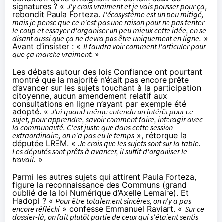
signatures ? «
J'y crois vraiment et je vais pousser pour ça
,
rebondit Paula Forteza.
L'écosystème est un peu mitigé,
mais je pense que ce n'est pas une raison pour ne pas tenter
le coup et essayer d'organiser un peu mieux cette idée, en se
disant aussi que ça ne devra pas être uniquement en ligne.
»
Avant d’insister : «
Il faudra voir comment l'articuler pour
que ça marche vraiment.
»
Les débats autour des lois Confiance ont pourtant
montré que la majorité n’était pas encore prête
d’avancer sur les sujets touchant à la participation
citoyenne,
aucun amendement relatif aux
consultations en ligne n’ayant par exemple été
adopté
. «
J'ai quand même entendu un intérêt pour ce
sujet, pour apprendre, savoir comment faire, interagir avec
la communauté. C'est juste que dans cette session
extraordinaire, on n'a pas eu le temps
», rétorque la
députée LREM. «
Je crois que les sujets sont sur la table.
Les députés sont prêts à avancer, il suffit d'organiser le
travail.
»
Parmi les autres sujets qui attirent Paula Forteza,
figure la reconnaissance des Communs (
grand
oublié de la loi Numérique d’Axelle Lemaire
). Et
Hadopi
? «
Pour être totalement sincères, on n'y a pas
encore réfléchi
» confesse Emmanuel Raviart. «
Sur ce
dossier-là, on fait plutôt partie de ceux qui s'étaient sentis