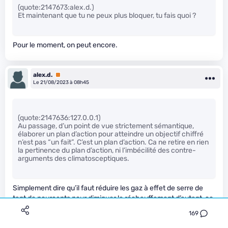
(quote:2147673:alex.d.)
Et maintenant que tu ne peux plus bloquer, tu fais quoi ?
Pour le moment, on peut encore.
alex.d.
Premium
Le 21/08/2023 à 08h45
(quote:2147636:127.0.0.1)
Au passage, d’un point de vue strictement sémantique,
élaborer un plan d’action pour atteindre un objectif chiffré
n’est pas “un fait”. C’est un plan d’action. Ca ne retire en rien
la pertinence du plan d’action, ni l’imbécilité des contre-
arguments des climatosceptiques.
Simplement dire qu’il faut réduire les gaz à effet de serre de
tant de pourcents pour diminuer le réchauffement d’autant, ce
n’est pas un plan d’action, c’est simplement un chiffrage, et ça
169
se fait en appliquant uniquement des lois physiques.