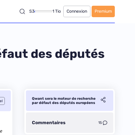
S3
1 Tio
Connexion
Premium
éfaut des députés
Qwant sera le moteur de recherche
el
par défaut des députés européens
Commentaires
15
le