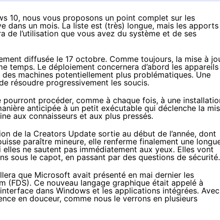
 10, nous vous proposons un point complet sur les
e dans un mois. La liste est (très) longue, mais les apports
a de l’utilisation que vous avez du système et de ses
lement diffusée le 17 octobre. Comme toujours, la mise à jo
me temps. Le déploiement concernera d’abord les appareils
rs des machines potentiellement plus problématiques. Une
 de résoudre progressivement les soucis.
 pourront procéder, comme à chaque fois, à une installatio
anière anticipée à un petit exécutable qui déclenche la mi
stine aux connaisseurs et aux plus pressés.
ion de la
Creators Update
sortie au début de l’année, dont
puisse paraître mineure, elle renferme finalement une longu
i elles ne sautent pas immédiatement aux yeux. Elles vont
s sous le capot, en passant par des questions de sécurité.
ellera que Microsoft avait
présenté en mai dernier
les
m (FDS). Ce nouveau langage graphique était appelé à
nterface dans Windows et les applications intégrées. Avec
mence en douceur, comme nous le verrons en plusieurs