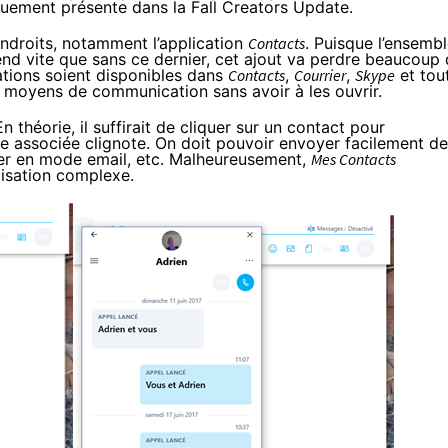
quement présente dans la Fall
Creators Update
.
endroits, notamment l’application
Contacts
. Puisque l’ensemb
nd vite que sans ce dernier, cet ajout va perdre beaucoup
mations soient disponibles dans
Contacts
,
Courrier
,
Skype
et tou
ces moyens de communication sans avoir à les ouvrir.
n théorie, il suffirait de cliquer sur un contact pour
se associée clignote. On doit pouvoir envoyer facilement d
ler en mode email, etc. Malheureusement,
Mes Contacts
lisation complexe.