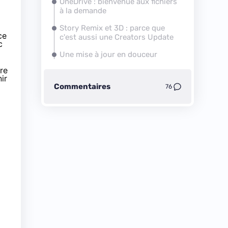
OneDrive : bienvenue aux fichiers
à la demande
Story Remix et 3D : parce que
ce
c'est aussi une
Creators Update
c
Une mise à jour en douceur
re
ir
Commentaires
76