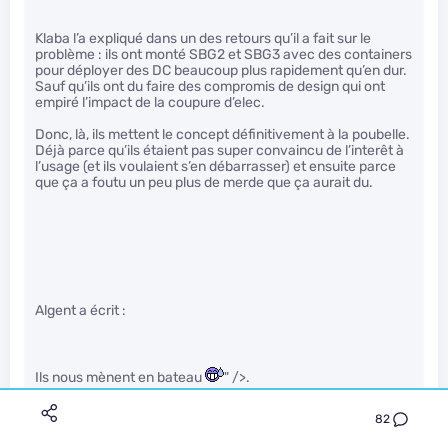
Klaba l’a expliqué dans un des retours qu’il a fait sur le
problème : ils ont monté SBG2 et SBG3 avec des containers
pour déployer des DC beaucoup plus rapidement qu’en dur.
Sauf qu’ils ont du faire des compromis de design qui ont
empiré l’impact de la coupure d’elec.
Donc, là, ils mettent le concept définitivement à la poubelle.
Déjà parce qu’ils étaient pas super convaincu de l’interêt à
l’usage (et ils voulaient s’en débarrasser) et ensuite parce
que ça a foutu un peu plus de merde que ça aurait du.
Algent a écrit :
Ils nous mènent en bateau
" />.
&nbsp;
82
Plus sérieusement OVH vise le low cost et l’agrandissement